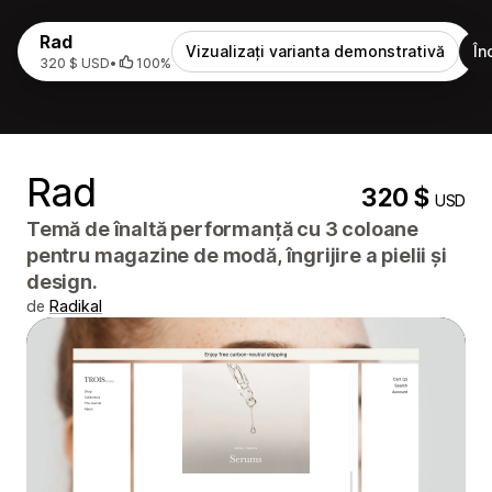
Rad
Vizualizați varianta demonstrativă
În
320 $ USD
•
100%
Rad
320 $
USD
Temă de înaltă performanță cu 3 coloane
pentru magazine de modă, îngrijire a pielii și
design.
de
Radikal