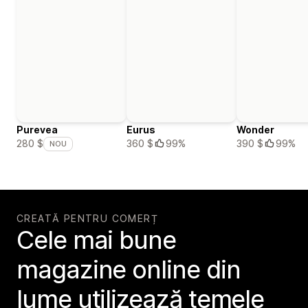
Purevea
Eurus
Wonder
360 $
99%
390 $
99%
280 $
NOU
CREATĂ PENTRU COMERȚ
Cele mai bune
magazine online din
lume utilizează temele