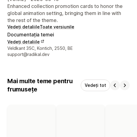
Enhanced collection promotion cards to honor the
global animation setting, bringing them in line with
the rest of the theme.
Vedeți detaliile
Toate versiunile
Documentația temei
Vedeți detaliile
Detaliile de contact ale designerului
Veldkant 35C, Kontich, 2550, BE
support@radikal.dev
Mai multe teme pentru
Vedeți tot
frumusețe