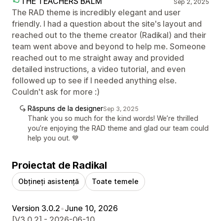
THE TEACHERS BALM
Sep 2, 2025
The RAD theme is incredibly elegant and user
friendly. I had a question about the site's layout and
reached out to the theme creator (Radikal) and their
team went above and beyond to help me. Someone
reached out to me straight away and provided
detailed instructions, a video tutorial, and even
followed up to see if I needed anything else.
Couldn't ask for more :)
Răspuns de la designer
Sep 3, 2025
Thank you so much for the kind words! We’re thrilled
you’re enjoying the RAD theme and glad our team could
help you out. 💙
Proiectat de Radikal
Obțineți asistență
Toate temele
Version 3.0.2
•
June 10, 2026
[V3.0.2] - 2026-06-10