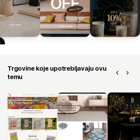
Trgovine koje upotrebljavaju ovu
temu