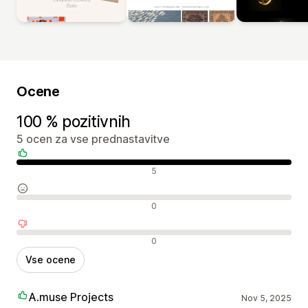
Ocene
100 % pozitivnih
5 ocen za vse prednastavitve
Pozitivne ocene
5
Nevtralne ocene
0
Negativne ocene
0
Vse ocene
A.muse Projects
Nov 5, 2025