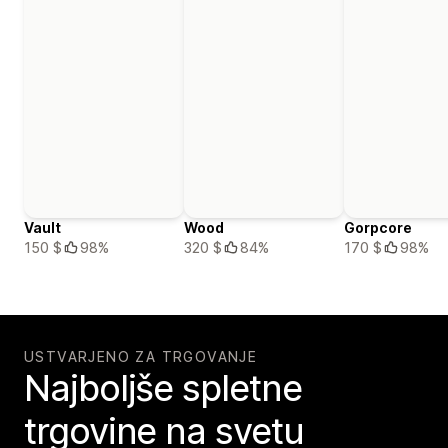
Vault
Wood
Gorpcore
150 $
98%
320 $
84%
170 $
98%
USTVARJENO ZA TRGOVANJE
Najboljše spletne
trgovine na svetu