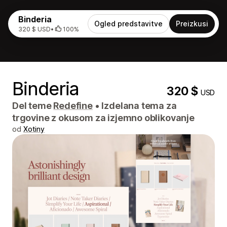
Binderia
Ogled predstavitve
Preizkusi
320 $ USD
•
100%
Binderia
320 $
USD
Del teme
Redefine
•
Izdelana tema za
trgovine z okusom za izjemno oblikovanje
od
Xotiny