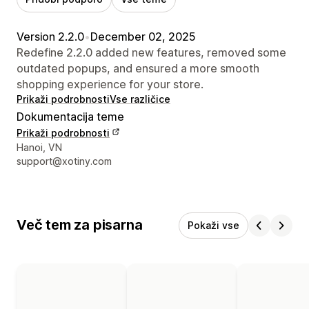
Version 2.2.0
•
December 02, 2025
Redefine 2.2.0 added new features, removed some
outdated popups, and ensured a more smooth
shopping experience for your store.
Prikaži podrobnosti
Vse različice
Dokumentacija teme
Prikaži podrobnosti
Podatki za stik z oblikovalcem
Hanoi, VN
support@xotiny.com
Več tem za pisarna
Pokaži vse