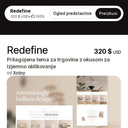
Redefine
Ogled predstavitve
Preizkusi
320 $ USD
•
100%
Redefine
320 $
USD
Prilagojena tema za trgovine z okusom za
izjemno oblikovanje
od
Xotiny