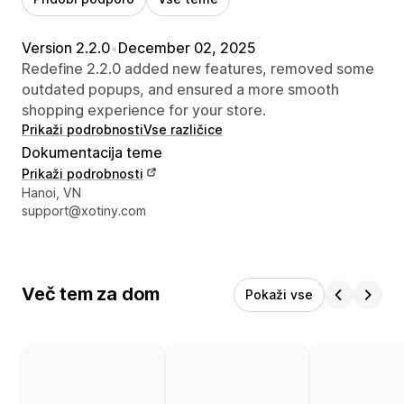
Version 2.2.0
•
December 02, 2025
Redefine 2.2.0 added new features, removed some
outdated popups, and ensured a more smooth
shopping experience for your store.
Prikaži podrobnosti
Vse različice
Dokumentacija teme
Prikaži podrobnosti
Podatki za stik z oblikovalcem
Hanoi, VN
support@xotiny.com
Več tem za dom
Pokaži vse