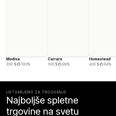
Modiva
Carrara
Homestead
350 $
100%
100 $
96%
420 $
94%
USTVARJENO ZA TRGOVANJE
Najboljše spletne
trgovine na svetu