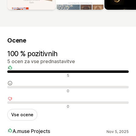
Ocene
100 % pozitivnih
5 ocen za vse prednastavitve
Pozitivne ocene
5
Nevtralne ocene
0
Negativne ocene
0
Vse ocene
A.muse Projects
Nov 5, 2025