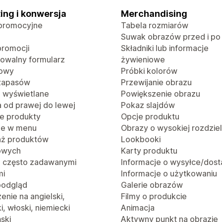
ing i konwersja
Merchandising
promocyjne
Tabela rozmiarów
Suwak obrazów przed i po
promocji
Składniki lub informacje
rowalny formularz
żywieniowe
towy
Próbki kolorów
 zapasów
Przewijanie obrazu
o wyświetlane
Powiększenie obrazu
a od prawej do lewej
Pokaz slajdów
e produkty
Opcje produktu
je w menu
Obrazy o wysokiej rozdzie
aż produktów
Lookbooki
owych
Karty produktu
z często zadawanymi
Informacje o wysyłce/dost
mi
Informacje o użytkowaniu
podgląd
Galerie obrazów
nie na angielski,
Filmy o produkcie
i, włoski, niemiecki
Animacja
ński
Aktywny punkt na obrazie