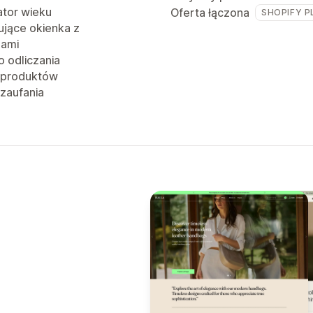
ator wieku
Oferta łączona
SHOPIFY P
jące okienka z
jami
o odliczania
 produktów
 zaufania