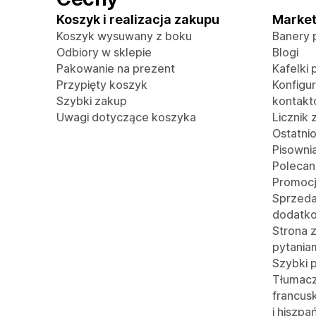
Koszyk i realizacja zakupu
Market
Koszyk wysuwany z boku
Banery 
Odbiory w sklepie
Blogi
Pakowanie na prezent
Kafelki 
Przypięty koszyk
Konfigu
Szybki zakup
kontak
Uwagi dotyczące koszyka
Licznik
Ostatni
Pisowni
Polecan
Promoc
Sprzed
dodatk
Strona 
pytania
Szybki 
Tłumacze
francusk
i hiszpa