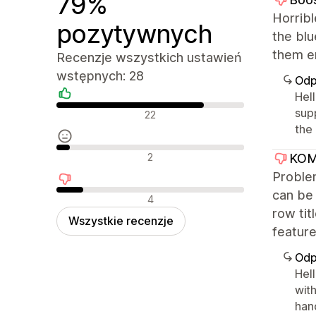
79%
Horrib
pozytywnych
the bl
them er
Recenzje wszystkich ustawień
wstępnych: 28
Odp
Hel
Pozytywne recenzje
sup
22
the 
Neutralne recenzje
2
KOM
Problem
can be 
Negatywne recenzje
4
row tit
Wszystkie recenzje
feature
Odp
Hell
with
han