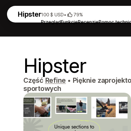
Hipster
100 $ USD
•
79%
Przegląd
Funkcje
Recenzje
Pomoc techni
Hipster
Część
Refine
•
Pięknie zaprojekt
sportowych