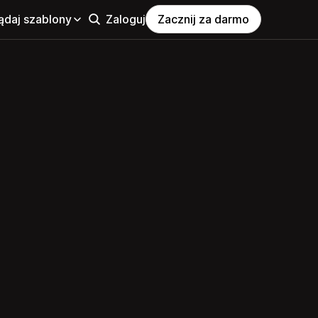
ądaj szablony
Zaloguj
Zacznij za darmo