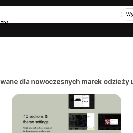
Wy
czna
owane dla nowoczesnych marek odzieży ul