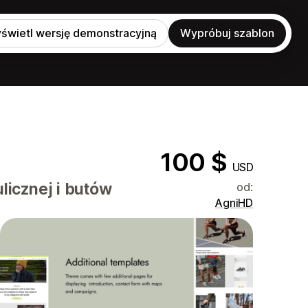
świetl wersję demonstracyjną
Wypróbuj szablon
100 $
USD
icznej i butów
od:
AgniHD