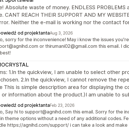
le! Absolute waste of money. ENDLESS PROBLEMS an
ue. CANT REACH THEIR SUPPORT AND MY WEBSITE IS p
ror. Neither the e-mail is working nor the contact 
owiedź od projektanta
Aug 3, 2026
lo, sorry for the inconvenience! May i know the issues you'r
port@agnihd.com or thirumani02@gmail.com this email. I did
best!
OCRYSTAL
s: 1.In the quickview, I am unable to select other pro
chosen. 2.In the quickview, I cannot remove the rep
le This is simple description area for displaying the c
 or information about the product.)I am unable to sub
owiedź od projektanta
Feb 23, 2026
o, Say hi to support@agnihd.com this email. Sorry for the in
in theme options without a need of any additional codes. Fee
dle https://agnihd.com/support/ i can take a look and make 