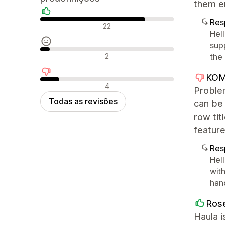
them er
Res
Avaliações positivas
22
Hel
sup
Avaliações neutras
2
the 
KOM
Avaliações negativas
4
Problem
Todas as revisões
can be 
row tit
feature
Res
Hell
with
han
Ros
Haula i