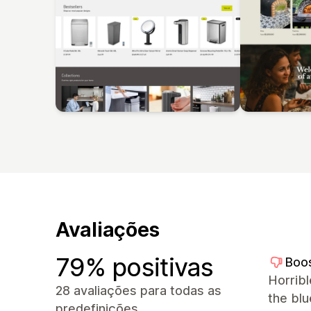
Avaliações
79% positivas
Boo
Horrib
28 avaliações para todas as
the bl
predefinições