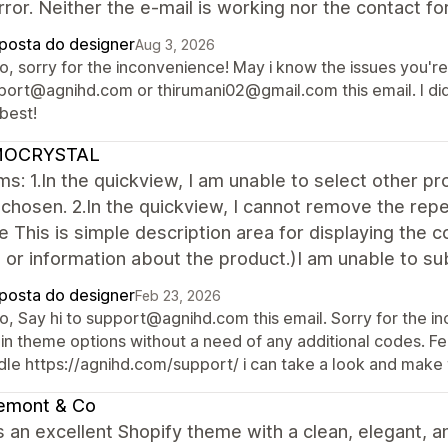
ror. Neither the e-mail is working nor the contact 
posta do designer
Aug 3, 2026
lo, sorry for the inconvenience! May i know the issues you'r
port@agnihd.com or thirumani02@gmail.com this email. I did
best!
OCRYSTAL
s: 1.In the quickview, I am unable to select other pro
chosen. 2.In the quickview, I cannot remove the rep
le This is simple description area for displaying the c
 or information about the product.)I am unable to sub
posta do designer
Feb 23, 2026
o, Say hi to support@agnihd.com this email. Sorry for the in
in theme options without a need of any additional codes. Fee
dle https://agnihd.com/support/ i can take a look and make 
emont & Co
s an excellent Shopify theme with a clean, elegant, a