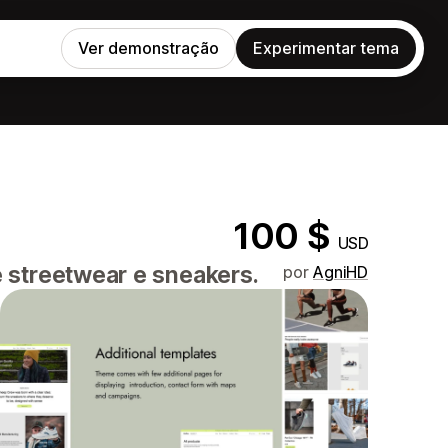
Ver demonstração
Experimentar tema
100 $
USD
 streetwear e sneakers.
por
AgniHD