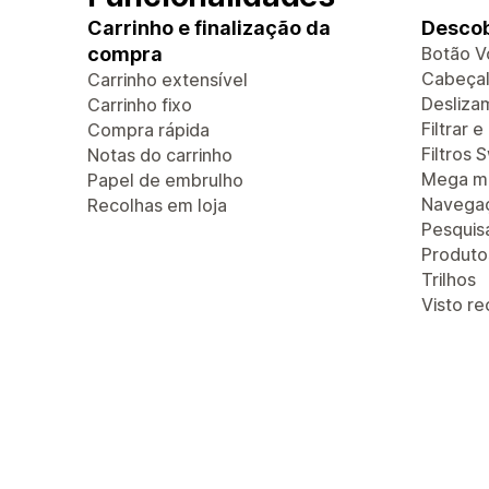
Carrinho e finalização da
Descob
compra
Botão V
Cabeçal
Carrinho extensível
Deslizam
Carrinho fixo
Filtrar 
Compra rápida
Filtros 
Notas do carrinho
Mega m
Papel de embrulho
Navegaç
Recolhas em loja
Pesquis
Produt
Trilhos
Visto r