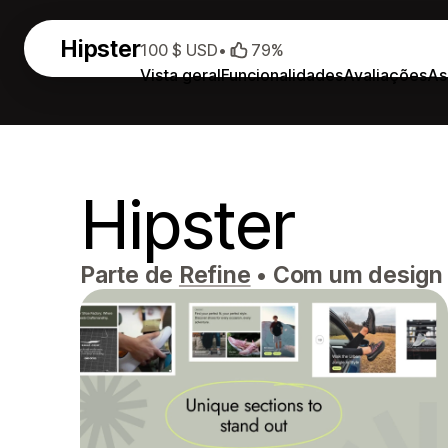
Hipster
100 $ USD
•
79%
Vista geral
Funcionalidades
Avaliações
As
Hipster
Parte de
Refine
•
Com um design e