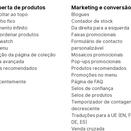
erta de produtos
Marketing e conversão
oltar ao topo
Blogues
ho fixo
Contador de stock
ento infinito
Da direita para a esquerda
e ordenar produtos
Faixas promocionais
Swatch
Formulário de contacto
enu
personalizável
ão da página de coleção
Mosaicos promocionais
a avançada
Pop-ups promocionais
os recomendados
Produtos recomendados
Promoções no menu
ecentemente
Página de FAQ
Selos de confiança
Selos de produtos
Temporizador de contage
decrescente
Traduções para a UE (EN, F
DE, ES)
Venda cruzada