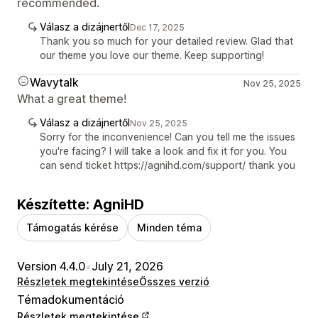
recommended.
Válasz a dizájnertől
Dec 17, 2025
Thank you so much for your detailed review. Glad that
our theme you love our theme. Keep supporting!
Wavytalk
Nov 25, 2025
What a great theme!
Válasz a dizájnertől
Nov 25, 2025
Sorry for the inconvenience! Can you tell me the issues
you're facing? I will take a look and fix it for you. You
can send ticket https://agnihd.com/support/ thank you
Készítette: AgniHD
Támogatás kérése
Minden téma
Version 4.4.0
•
July 21, 2026
Részletek megtekintése
Összes verzió
Témadokumentáció
Részletek megtekintése