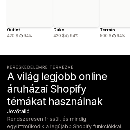
Outlet
Duke
Terrain
420 $
94%
420 $
94%
500 $
94%
KERESKEDELEMRE TERVEZVE
A világ legjobb online
áruházai Shopify
témákat használnak
Jövőtálló
Rendszeresen frissül, és mindig
együttműködik a legújabb Shopify funkciókkal.