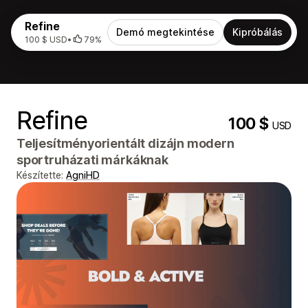
Refine
Demó megtekintése
Kipróbálás
100 $ USD
•
79%
Refine
100 $
USD
Teljesítményorientált dizájn modern
sportruházati márkáknak
Készítette:
AgniHD