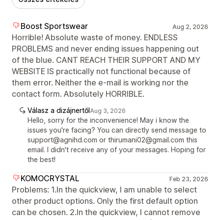
Boost Sportswear
Aug 2, 2026
Horrible! Absolute waste of money. ENDLESS
PROBLEMS and never ending issues happening out
of the blue. CANT REACH THEIR SUPPORT AND MY
WEBSITE IS practically not functional because of
them error. Neither the e-mail is working nor the
contact form. Absolutely HORRIBLE.
Válasz a dizájnertől
Aug 3, 2026
Hello, sorry for the inconvenience! May i know the
issues you're facing? You can directly send message to
support@agnihd.com or thirumani02@gmail.com this
email. I didn't receive any of your messages. Hoping for
the best!
KOMOCRYSTAL
Feb 23, 2026
Problems: 1.In the quickview, I am unable to select
other product options. Only the first default option
can be chosen. 2.In the quickview, I cannot remove