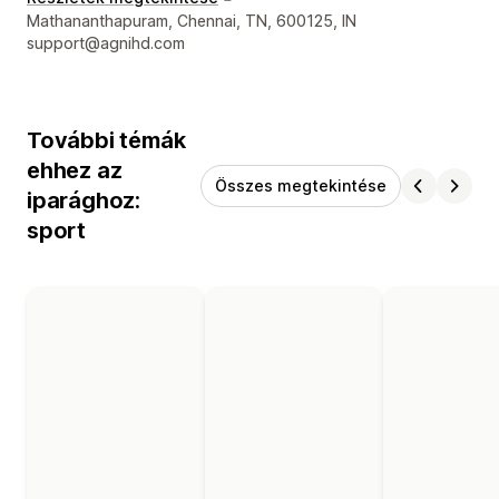
Dizájner kapcsolattartási adatai
Mathananthapuram, Chennai, TN, 600125, IN
support@agnihd.com
További témák
ehhez az
Összes megtekintése
iparághoz:
sport