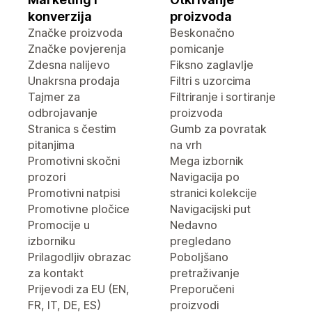
konverzija
proizvoda
Značke proizvoda
Beskonačno
Značke povjerenja
pomicanje
Zdesna nalijevo
Fiksno zaglavlje
Unakrsna prodaja
Filtri s uzorcima
Tajmer za
Filtriranje i sortiranje
odbrojavanje
proizvoda
Stranica s čestim
Gumb za povratak
pitanjima
na vrh
Promotivni skočni
Mega izbornik
prozori
Navigacija po
Promotivni natpisi
stranici kolekcije
Promotivne pločice
Navigacijski put
Promocije u
Nedavno
izborniku
pregledano
Prilagodljiv obrazac
Poboljšano
za kontakt
pretraživanje
Prijevodi za EU (EN,
Preporučeni
FR, IT, DE, ES)
proizvodi