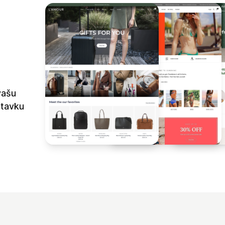
vašu
stavku