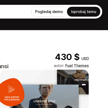
Pogledaj demo
Isprobaj temu
430 $
USD
ansi
autor:
Fuel Themes