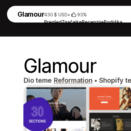
Glamour
430 $ USD
•
93%
Pregled
Značajke
Recenzije
Podrška
Glamour
Dio teme
Reformation
•
Shopify t