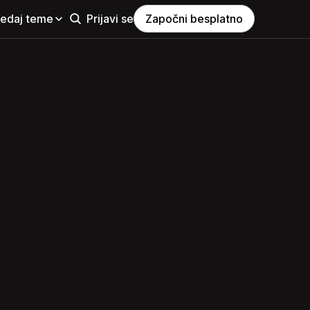
ledaj teme
Prijavi se
Započni besplatno