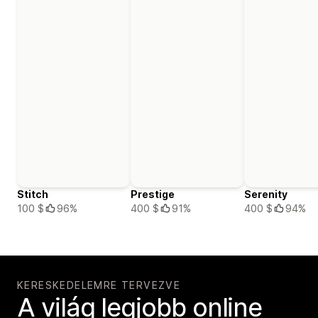
Stitch
Prestige
Serenity
100 $
96%
400 $
91%
400 $
94%
KERESKEDELEMRE TERVEZVE
A világ legjobb online