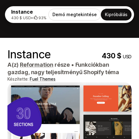
Instance
Demó megtekintése
Kipróbálás
430 $ USD
•
93%
Instance
430 $
USD
A(z)
Reformation
része
•
Funkciókban
gazdag, nagy teljesítményű Shopify téma
Készítette:
Fuel Themes