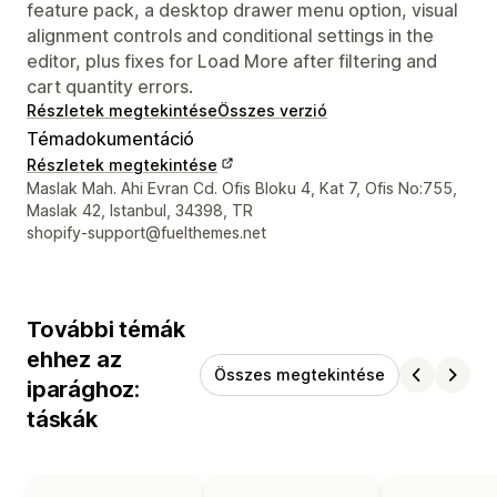
feature pack, a desktop drawer menu option, visual
alignment controls and conditional settings in the
editor, plus fixes for Load More after filtering and
cart quantity errors.
Részletek megtekintése
Összes verzió
Témadokumentáció
Részletek megtekintése
Dizájner kapcsolattartási adatai
Maslak Mah. Ahi Evran Cd. Ofis Bloku 4, Kat 7, Ofis No:755,
Maslak 42, Istanbul, 34398, TR
shopify-support@fuelthemes.net
További témák
ehhez az
Összes megtekintése
iparághoz:
táskák