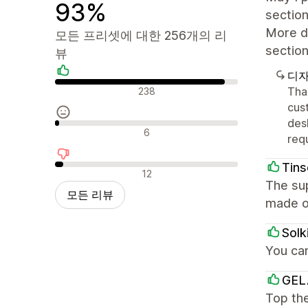
93%
section
More de
모든 프리셋에 대한 256개의 리
section
뷰
디자
긍정적인 리뷰
Tha
238
cus
des
중립적인 리뷰
6
req
Tins
부정적인 리뷰
12
The sup
모든 리뷰
made o
Solk
You ca
GEL
Top the