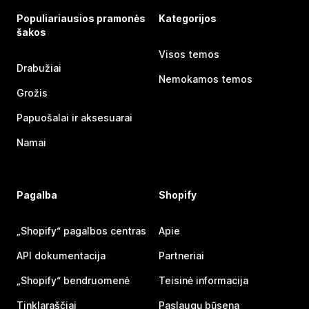
Populiariausios pramonės
Kategorijos
šakos
Visos temos
Drabužiai
Nemokamos temos
Grožis
Papuošalai ir aksesuarai
Namai
Pagalba
Shopify
„Shopify“ pagalbos centras
Apie
API dokumentacija
Partneriai
„Shopify“ bendruomenė
Teisinė informacija
Tinklaraščiai
Paslaugų būsena