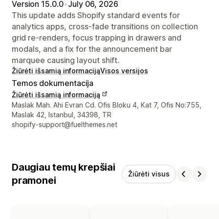
Version 15.0.0
•
July 06, 2026
This update adds Shopify standard events for
analytics apps, cross-fade transitions on collection
grid re-renders, focus trapping in drawers and
modals, and a fix for the announcement bar
marquee causing layout shift.
Žiūrėti išsamią informaciją
Visos versijos
Temos dokumentacija
Žiūrėti išsamią informaciją
Kūrėjo kontaktiniai duomenys
Maslak Mah. Ahi Evran Cd. Ofis Bloku 4, Kat 7, Ofis No:755,
Maslak 42, Istanbul, 34398, TR
shopify-support@fuelthemes.net
Daugiau temų krepšiai
Žiūrėti visus
pramonei