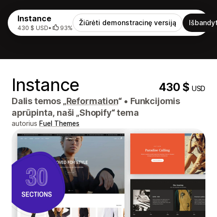
Instance
Žiūrėti demonstracinę versiją
Išbandyt
430 $ USD
•
93%
Instance
430 $
USD
Dalis temos „
Reformation
“
•
Funkcijomis
aprūpinta, naši „Shopify“ tema
autorius
Fuel Themes