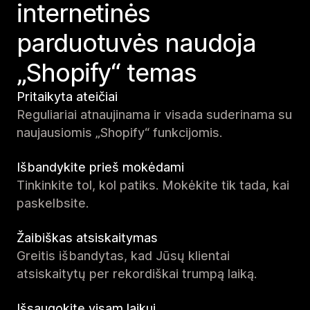
internetinės
parduotuvės naudoja
„Shopify“ temas
Pritaikyta ateičiai
Reguliariai atnaujinama ir visada suderinama su
naujausiomis „Shopify“ funkcijomis.
Išbandykite prieš mokėdami
Tinkinkite tol, kol patiks. Mokėkite tik tada, kai
paskelbsite.
Žaibiškas atsiskaitymas
Greitis išbandytas, kad Jūsų klientai
atsiskaitytų per rekordiškai trumpą laiką.
Išsaugokite visam laikui