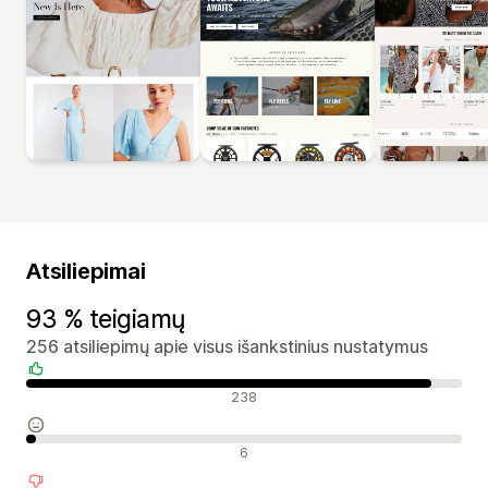
Atsiliepimai
93 % teigiamų
256 atsiliepimų apie visus išankstinius nustatymus
Teigiami atsiliepimai
238
Neutralūs atsiliepimai
6