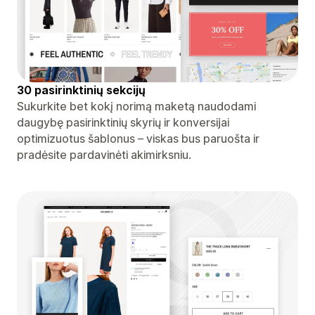
30 pasirinktinių sekcijų
Sukurkite bet kokį norimą maketą naudodami
daugybę pasirinktinių skyrių ir konversijai
optimizuotus šablonus – viskas bus paruošta ir
pradėsite pardavinėti akimirksniu.