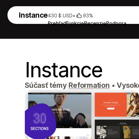
Instance
430 $ USD
•
93%
Prehľad
Funkcie
Recenzie
Podpora
Instance
Súčasť témy
Reformation
•
Vysoko