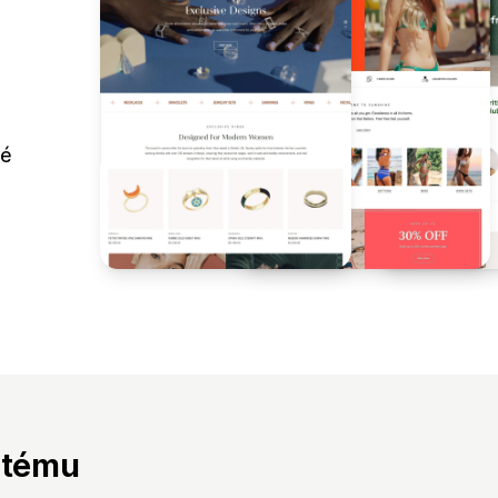
né
 tému