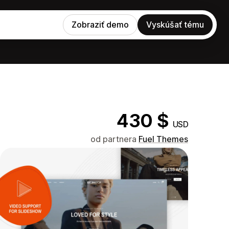
Zobraziť demo
Vyskúšať tému
430 $
USD
od partnera
Fuel Themes