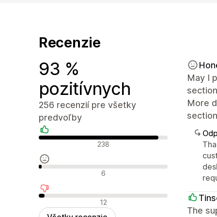
Recenzie
93 %
Hon
May I p
pozitívnych
section
More de
256 recenzií pre všetky
section
predvoľby
Odp
Pozitívne recenzie
Tha
238
cus
des
Neutrálne recenzie
6
req
Tins
Negatívne recenzie
12
The sup
Všetky recenzie