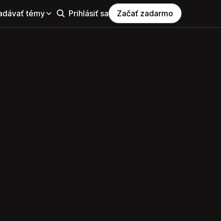
adávať témy
Prihlásiť sa
Začať zadarmo