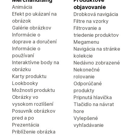
Animácia
objavovanie
Efekt po ukázaní na
Drobková navigácia
obrázok
Filtre na vzorky
Galérie obrázkov
Filtrovanie a
Informácie o
triedenie produktov
doprave a doručení
Megamenu
Informácie o
Navigácia na stránke
používaní
kolekcie
Interaktívne body na
Nedávno zobrazené
obrázku
Nekonečné
Karty produktu
rolovanie
Lookbooky
Odporúčané
Možnosti produktu
produkty
Obrázky vo
Pripnutá hlavička
vysokom rozlíšení
Tlačidlo na návrat
Posuvník obrázkov
hore
pred a po
Vylepšené
Prezentácia
vyhľadávanie
Priblíženie obrázka