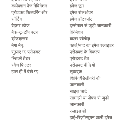
कलेक्शन पेज नेविगेशन
इमेज ज़ूम
प्रोडक्ट फ़िल्टरिंग और
इमेज रोलओवर
सॉर्टिंग
इमेज हॉटस्पॉट
बेहतर खोज
इस्तेमाल से जुड़ी जानकारी
बैक-टू-टॉप बटन
ऐनिमेशन
ब्रेडक्रम्ब
कलर स्वैचेज़
मेगा मेनू
पहले/बाद का इमेज स्लाइडर
सुझाए गए प्रोडक्ट
प्रोडक्ट के विकल्प
स्टिकी हैडर
प्रोडक्ट टैब
स्वैच फ़िल्टर
प्रोडक्ट वीडियो
हाल ही में देखे गए
लुकबुक
शिपिंग/डिलीवरी की
जानकारी
साइज़ चार्ट
सामग्री या पोषण से जुड़ी
जानकारी
स्लाइड शो
हाई-रिज़ॉल्यूशन वाली इमेज