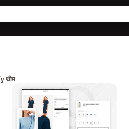
ify थीम