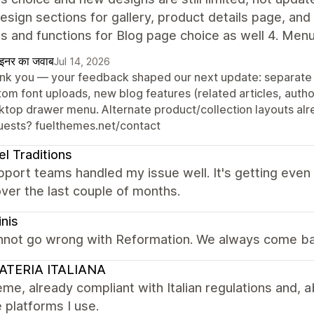
sign sections for gallery, product details page, and
s and functions for Blog page choice as well 4. Men
ाइनर का जवाब
Jul 14, 2026
nk you — your feedback shaped our next update: separate f
tom font uploads, new blog features (related articles, autho
ktop drawer menu. Alternate product/collection layouts alre
uests? fuelthemes.net/contact
el Traditions
port teams handled my issue well. It's getting even
ver the last couple of months.
inis
nnot go wrong with Reformation. We always come ba
ATERIA ITALIANA
me, already compliant with Italian regulations and, ab
e platforms I use.