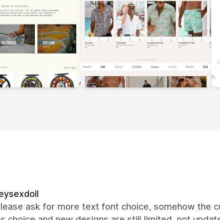
eysexdoll
lease ask for more text font choice, somehow the cur
s choice and new designs are still limited, not update