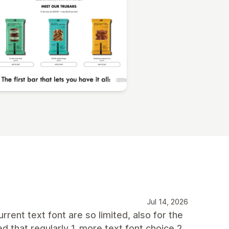
Jul 14, 2026
rent text font are so limited, also for the
d that regularly 1. more text font choice 2.