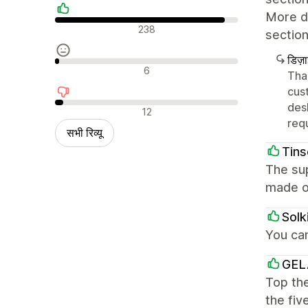
More de
सकारात्मक रिव्यू
238
section
डिज़
न्यूट्रल रिव्यू
6
Tha
cus
des
नकारात्मक रिव्यू
12
req
सभी रिव्यू
Tins
The sup
made o
Solk
You ca
GEL
Top the
the fiv