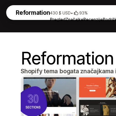
Reformation
430 $ USD
•
93%
Pregled
Značajke
Recenzije
Podrš
Reformation
Shopify tema bogata značajkama i