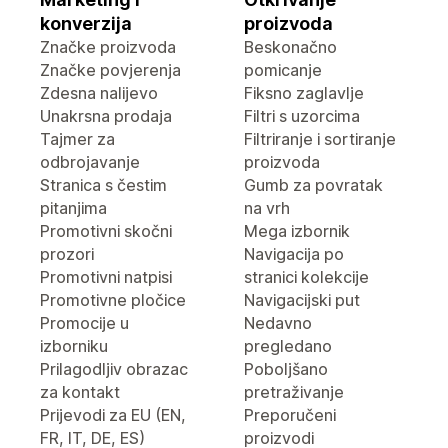
konverzija
proizvoda
Značke proizvoda
Beskonačno
Značke povjerenja
pomicanje
Zdesna nalijevo
Fiksno zaglavlje
Unakrsna prodaja
Filtri s uzorcima
Tajmer za
Filtriranje i sortiranje
odbrojavanje
proizvoda
Stranica s čestim
Gumb za povratak
pitanjima
na vrh
Promotivni skočni
Mega izbornik
prozori
Navigacija po
Promotivni natpisi
stranici kolekcije
Promotivne pločice
Navigacijski put
Promocije u
Nedavno
izborniku
pregledano
Prilagodljiv obrazac
Poboljšano
za kontakt
pretraživanje
Prijevodi za EU (EN,
Preporučeni
FR, IT, DE, ES)
proizvodi