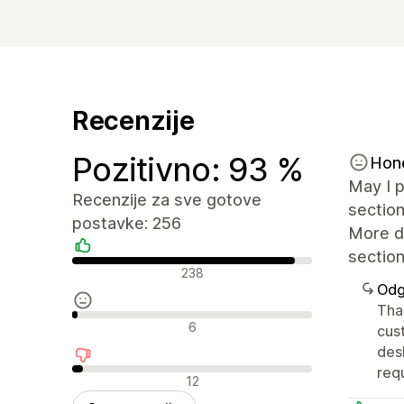
Recenzije
Pozitivno: 93 %
Hon
May I p
Recenzije za sve gotove
section
postavke: 256
More de
section
Pozitivne recenzije
238
Odg
Tha
Neutralne recenzije
6
cus
des
req
Negativne recenzije
12