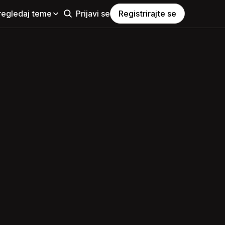
regledaj teme
Prijavi se
Registrirajte se