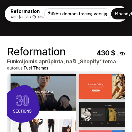
Reformation
Žiūrėti demonstracinę versiją
Išbandyt
430 $ USD
•
93%
Reformation
430 $
USD
Funkcijomis aprūpinta, naši „Shopify“ tema
autorius
Fuel Themes