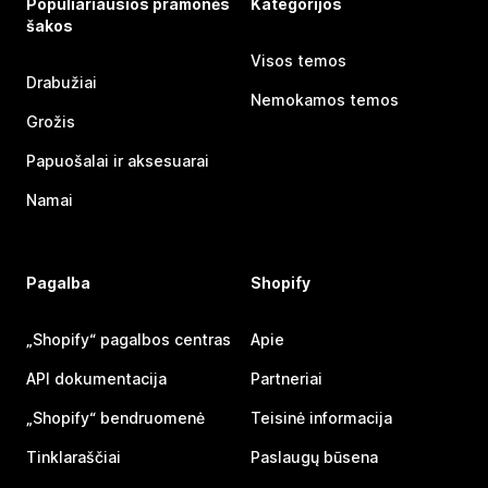
Populiariausios pramonės
Kategorijos
šakos
Visos temos
Drabužiai
Nemokamos temos
Grožis
Papuošalai ir aksesuarai
Namai
Pagalba
Shopify
„Shopify“ pagalbos centras
Apie
API dokumentacija
Partneriai
„Shopify“ bendruomenė
Teisinė informacija
Tinklaraščiai
Paslaugų būsena