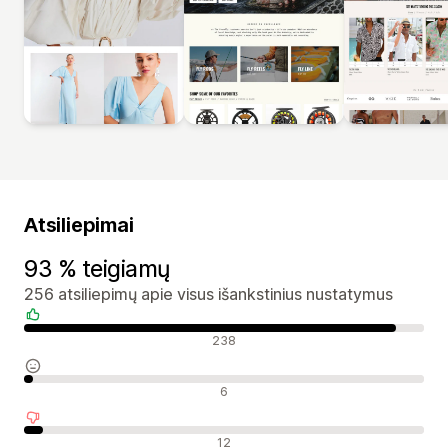
Atsiliepimai
93 % teigiamų
256 atsiliepimų apie visus išankstinius nustatymus
Teigiami atsiliepimai
238
Neutralūs atsiliepimai
6
Neigiami atsiliepimai
12