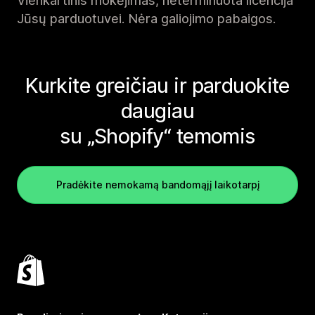
Vienkartinis mokėjimas, neterminuota licencija
Jūsų parduotuvei. Nėra galiojimo pabaigos.
Kurkite greičiau ir parduokite
daugiau
su „Shopify“ temomis
Pradėkite nemokamą bandomąjį laikotarpį