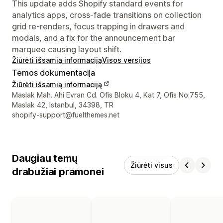
This update adds Shopify standard events for
analytics apps, cross-fade transitions on collection
grid re-renders, focus trapping in drawers and
modals, and a fix for the announcement bar
marquee causing layout shift.
Žiūrėti išsamią informaciją
Visos versijos
Temos dokumentacija
Žiūrėti išsamią informaciją
Kūrėjo kontaktiniai duomenys
Maslak Mah. Ahi Evran Cd. Ofis Bloku 4, Kat 7, Ofis No:755,
Maslak 42, Istanbul, 34398, TR
shopify-support@fuelthemes.net
Daugiau temų
Žiūrėti visus
drabužiai pramonei