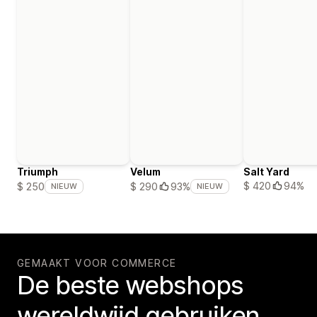
Triumph
Velum
Salt Yard
$ 420
94%
$ 250
$ 290
93%
NIEUW
NIEUW
GEMAAKT VOOR COMMERCE
De beste webshops
wereldwijd gebruiken