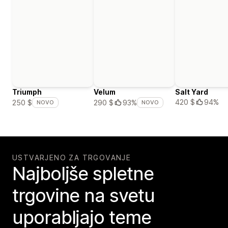
Triumph
Velum
Salt Yard
420 $
94%
250 $
290 $
93%
NOVO
NOVO
USTVARJENO ZA TRGOVANJE
Najboljše spletne
trgovine na svetu
uporabljajo teme