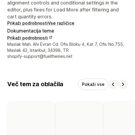
alignment controls and conditional settings in the
editor, plus fixes for Load More after filtering and
cart quantity errors.
Prikaži podrobnosti
Vse različice
Dokumentacija teme
Prikaži podrobnosti
Podatki za stik z oblikovalcem
Maslak Mah. Ahi Evran Cd. Ofis Bloku 4, Kat 7, Ofis No:755,
Maslak 42, Istanbul, 34398, TR
shopify-support@fuelthemes.net
Več tem za oblačila
Pokaži vse