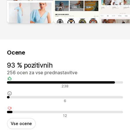
Ocene
93 % pozitivnih
256 ocen za vse prednastavitve
Pozitivne ocene
238
Nevtralne ocene
6
Negativne ocene
12
Vse ocene