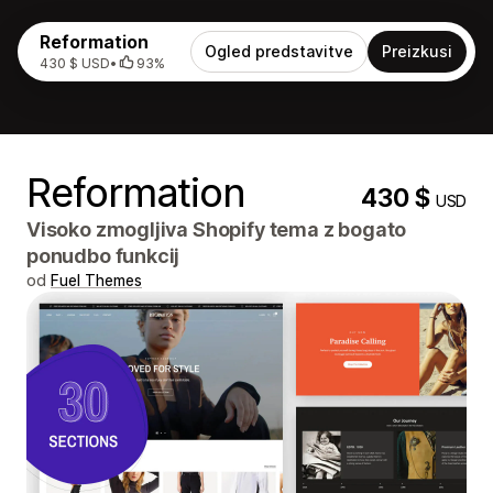
Reformation
Ogled predstavitve
Preizkusi
430 $ USD
•
93%
Reformation
430 $
USD
Visoko zmogljiva Shopify tema z bogato
ponudbo funkcij
od
Fuel Themes