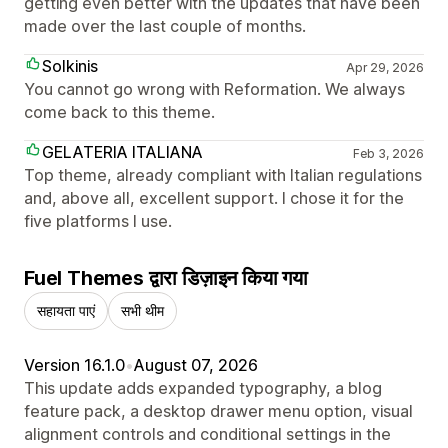
getting even better with the updates that have been
made over the last couple of months.
Solkinis
Apr 29, 2026
You cannot go wrong with Reformation. We always
come back to this theme.
GELATERIA ITALIANA
Feb 3, 2026
Top theme, already compliant with Italian regulations
and, above all, excellent support. I chose it for the
five platforms I use.
Fuel Themes द्वारा डिज़ाइन किया गया
सहायता पाएं
सभी थीम
Version 16.1.0
•
August 07, 2026
This update adds expanded typography, a blog
feature pack, a desktop drawer menu option, visual
alignment controls and conditional settings in the