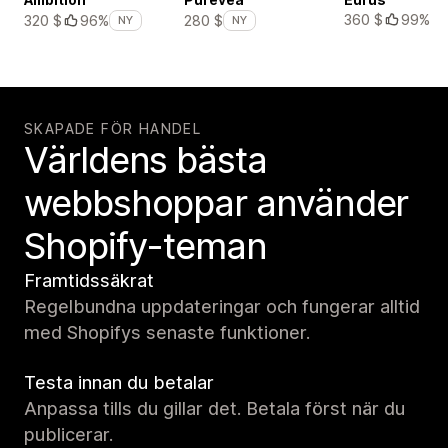
360 $
99%
320 $
96%
280 $
NY
NY
SKAPADE FÖR HANDEL
Världens bästa
webbshoppar använder
Shopify-teman
Framtidssäkrat
Regelbundna uppdateringar och fungerar alltid
med Shopifys senaste funktioner.
Testa innan du betalar
Anpassa tills du gillar det. Betala först när du
publicerar.