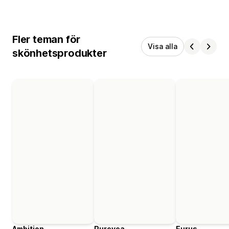
Fler teman för
Visa alla
skönhetsprodukter
Ambition
Purevea
Eurus