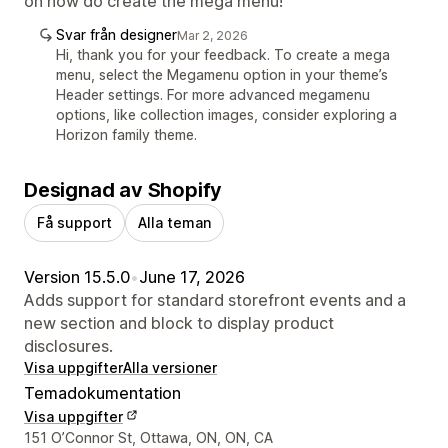
on how do create the mega menu!
Svar från designer
Mar 2, 2026
Hi, thank you for your feedback. To create a mega
menu, select the Megamenu option in your theme’s
Header settings. For more advanced megamenu
options, like collection images, consider exploring a
Horizon family theme.
Designad av Shopify
Få support
Alla teman
Version 15.5.0
•
June 17, 2026
Adds support for standard storefront events and a
new section and block to display product
disclosures.
Visa uppgifter
Alla versioner
Temadokumentation
Visa uppgifter
Designerns kontaktuppgifter
151 O’Connor St, Ottawa, ON, ON, CA