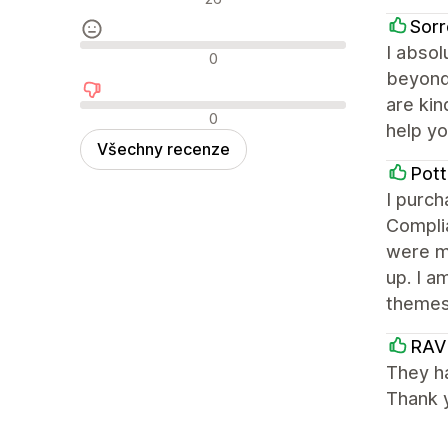
Sorr
I absol
Neutrální recenze
0
beyond 
are kin
Negativní recenze
0
help yo
Všechny recenze
Pott
I purc
Complia
were m
up. I a
themes
RAV
They ha
Thank 