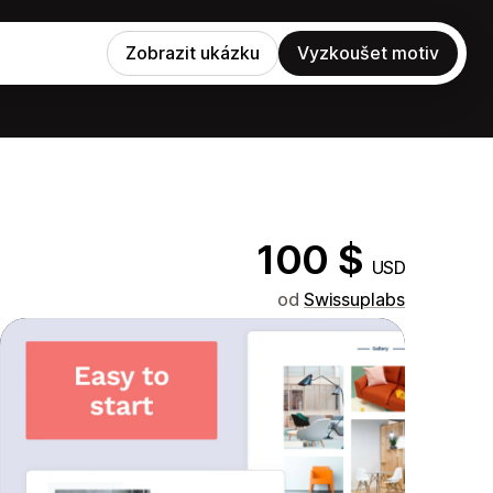
Zobrazit ukázku
Vyzkoušet motiv
100 $
USD
od
Swissuplabs