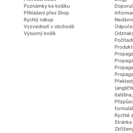
Poznámky ke košíku
Doporuč
Přihlášení přes Shop
Informac
Rychlý nákup
Nedávn
Vyzvednutí v obchodě
Odpočet
Výsuvný košík
Odznaky
Počítad
Produkt
Propaga
Propaga
Propaga
Propaga
Překlad
(angličt
italštin
Přizpůso
formulá
Rychlé 
Stránka 
Zkřížen