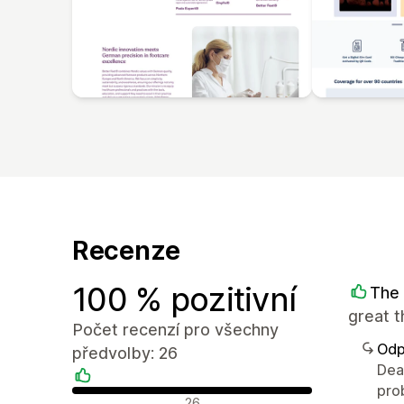
Recenze
100 % pozitivní
The 
great 
Počet recenzí pro všechny
Odp
předvolby: 26
Dear
pro
Pozitivní recenze
26