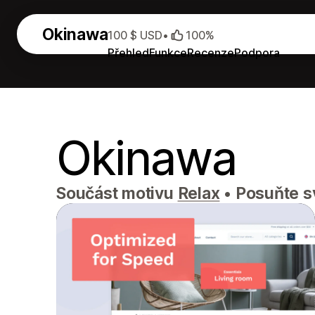
Okinawa
100 $ USD
•
100%
Přehled
Funkce
Recenze
Podpora
Okinawa
Součást motivu
Relax
•
Posuňte sv