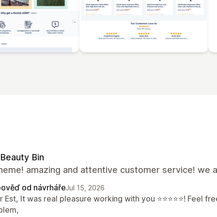
Beauty Bin
theme! amazing and attentive customer service! we a
ověď od návrháře
Jul 15, 2026
 Est, It was real pleasure working with you ⭐⭐⭐⭐⭐! Feel free
blem,