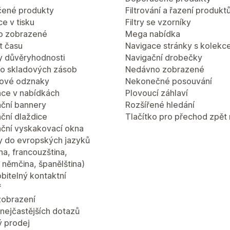
ené produkty
Filtrování a řazení produkt
e v tisku
Filtry se vzorníky
o zobrazené
Mega nabídka
 času
Navigace stránky s kolekc
 důvěryhodnosti
Navigační drobečky
lo skladových zásob
Nedávno zobrazené
ové odznaky
Nekonečné posouvání
ce v nabídkách
Plovoucí záhlaví
ční bannery
Rozšířené hledání
ční dlaždice
Tlačítko pro přechod zpět
ční vyskakovací okna
y do evropských jazyků
ina, francouzština,
a, němčina, španělština)
bitelný kontaktní
ř
zobrazení
nejčastějších dotazů
ý prodej