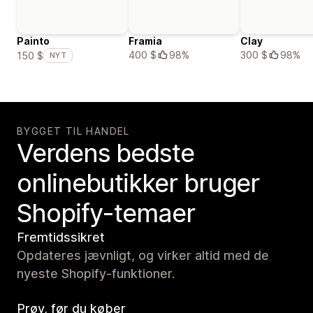
Painto
Framia
Clay
400 $
98%
300 $
98%
150 $
NYT
BYGGET TIL HANDEL
Verdens bedste
onlinebutikker bruger
Shopify-temaer
Fremtidssikret
Opdateres jævnligt, og virker altid med de
nyeste Shopify-funktioner.
Prøv, før du køber