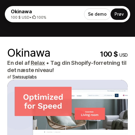
Okinawa
Se demo
Prøv
100 $ USD
•
100%
Okinawa
100 $
USD
En del af
Relax
•
Tag din Shopify-forretning til
det næste niveau!
af
Swissuplabs