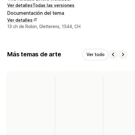
Ver detalles
Todas las versiones
Documentación del tema
Ver detalles
Detalles de contacto del diseñador
13 ch de Robin, Gletterens, 1544, CH
Más temas de arte
Ver todo