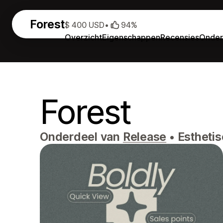
Forest
$ 400 USD
•
94%
Overzicht
Eigenschappen
Recensies
Onder
Forest
Onderdeel van
Release
•
Esthetis