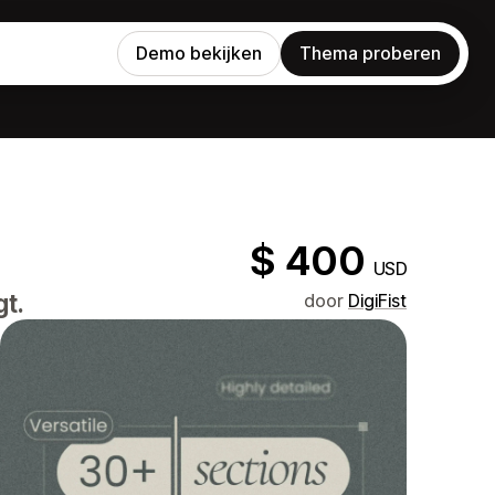
Demo bekijken
Thema proberen
$ 400
USD
t.
door
DigiFist