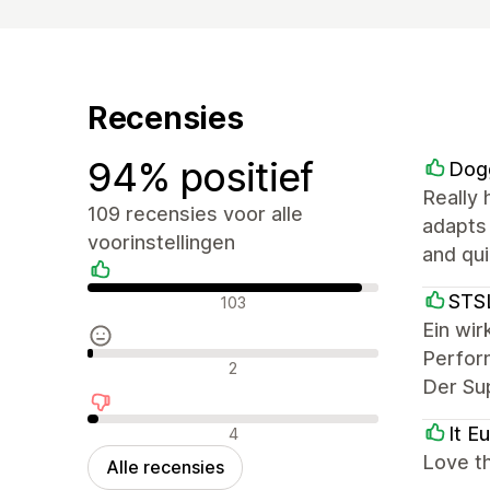
Recensies
94% positief
Dog
Really 
109 recensies voor alle
adapts 
voorinstellingen
and qui
Positieve recensies
STS
103
Ein wi
Perform
Neutrale recensies
2
Der Sup
Negatieve recensies
It E
4
Love th
Alle recensies