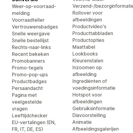
Verzend-/bezorginformati
Weer-op-voorraad-
Rollover voor
melding
afbeeldingen
Voorraadteller
Productvideo's
Vertrouwensbadges
Producttabbladen
Snelle weergave
Productopties
Snelle bestellijst
Maattabel
Rechts-naar-links
Lookbooks
Recent bekeken
Kleurenstalen
Promobanners
Inzoomen op
Promo-tegels
afbeelding
Promo-pop-ups
Ingrediënten of
Productbadges
voedingsinformatie
Persaandacht
Hotspot voor
Pagina met
afbeeldingen
veelgestelde
Gebruiksinformatie
vragen
Diavoorstelling
Leeftijdchecker
Animatie
EU-vertalingen (EN,
Afbeeldingsgalerijen
FR, IT, DE, ES)