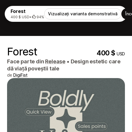
Forest
Vizualizați varianta demonstrativă
Înc
400 $ USD
•
94%
Forest
400 $
USD
Face parte din
Release
•
Design estetic care
dă viață poveștii tale
de
DigiFist