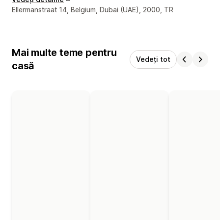
Detaliile de contact ale designerului
Ellermanstraat 14, Belgium, Dubai (UAE), 2000, TR
Mai multe teme pentru
Vedeți tot
casă