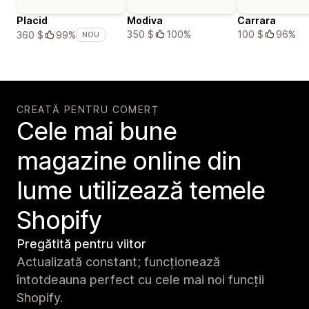
Placid
Modiva
Carrara
350 $
100%
100 $
96%
360 $
99%
NOU
CREATĂ PENTRU COMERȚ
Cele mai bune
magazine online din
lume utilizează temele
Shopify
Pregătită pentru viitor
Actualizată constant; funcționează
întotdeauna perfect cu cele mai noi funcții
Shopify.