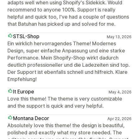
adapts well when using Shopify's Sidekick. Would
recommend to anyone 100%. Support is really
helpful and quick too, I've had a couple of questions
that Batuhan has picked up and solved for me.
STSL-Shop
May 13, 2026
Ein wirklich hervorragendes Theme! Modernes
Design, super einfache Anpassung und eine starke
Performance. Mein Shopify-Shop wirkt dadurch
deutlich professioneller und die Ladezeiten sind top.
Der Support ist ebenfalls schnell und hilfreich. Klare
Empfehlung!
It Europe
May 4, 2026
Love this theme! The theme is very customizable
and the support is quick and very helpful.
Montana Decor
Apr 22, 2026
Absolutely love this theme! the design is beautiful,
polished and exactly what my store needed. The