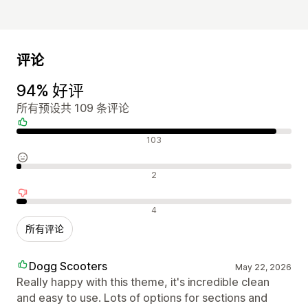
评论
94% 好评
所有预设共 109 条评论
好评
103
中评
2
差评
4
所有评论
Dogg Scooters
May 22, 2026
Really happy with this theme, it's incredible clean
and easy to use. Lots of options for sections and