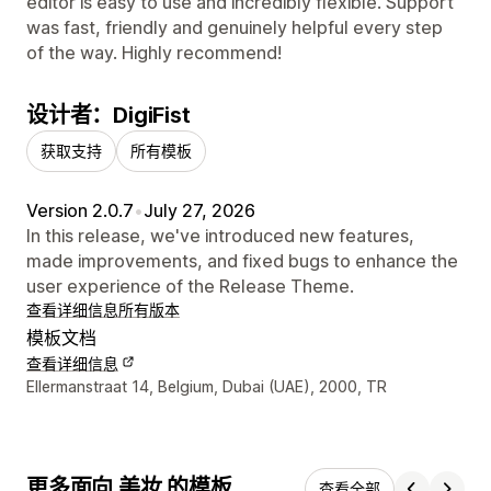
editor is easy to use and incredibly flexible. Support
was fast, friendly and genuinely helpful every step
of the way. Highly recommend!
设计者：DigiFist
获取支持
所有模板
Version 2.0.7
•
July 27, 2026
In this release, we've introduced new features,
made improvements, and fixed bugs to enhance the
user experience of the Release Theme.
查看详细信息
所有版本
模板文档
查看详细信息
设计师联系方式
Ellermanstraat 14, Belgium, Dubai (UAE), 2000, TR
更多面向 美妆 的模板
查看全部