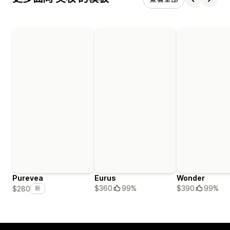
Purevea
Eurus
Wonder
$360
99%
$390
99%
$280
新