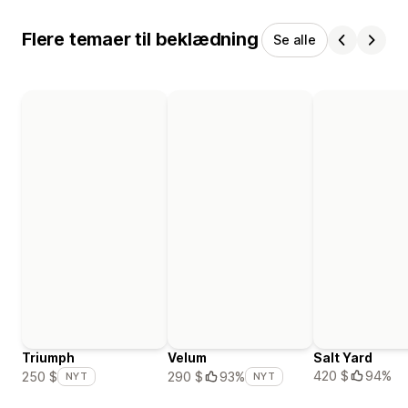
Flere temaer til beklædning
Se alle
Triumph
Velum
Salt Yard
420 $
94%
250 $
290 $
93%
NYT
NYT