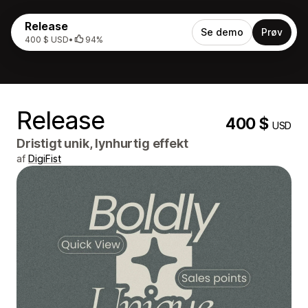
Release
Se demo
Prøv
400 $ USD
•
94%
Release
400 $
USD
Dristigt unik, lynhurtig effekt
af
DigiFist