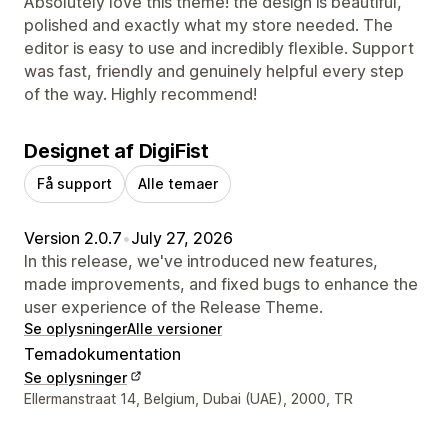
Absolutely love this theme! the design is beautiful,
polished and exactly what my store needed. The
editor is easy to use and incredibly flexible. Support
was fast, friendly and genuinely helpful every step
of the way. Highly recommend!
Designet af DigiFist
Få support
Alle temaer
Version 2.0.7
•
July 27, 2026
In this release, we've introduced new features,
made improvements, and fixed bugs to enhance the
user experience of the Release Theme.
Se oplysninger
Alle versioner
Temadokumentation
Se oplysninger
Se kontaktoplysninger
Ellermanstraat 14, Belgium, Dubai (UAE), 2000, TR