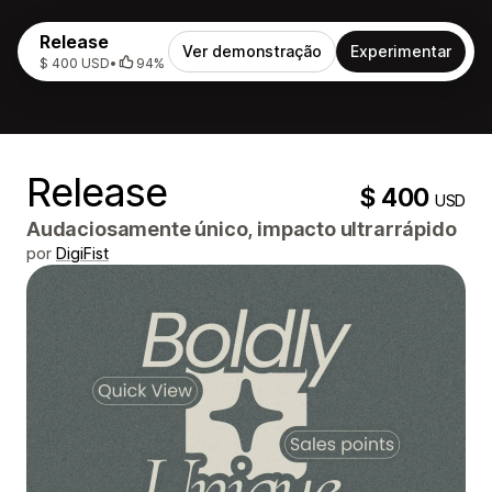
Release
Ver demonstração
Experimentar
$ 400 USD
•
94%
Release
$ 400
USD
Audaciosamente único, impacto ultrarrápido
por
DigiFist