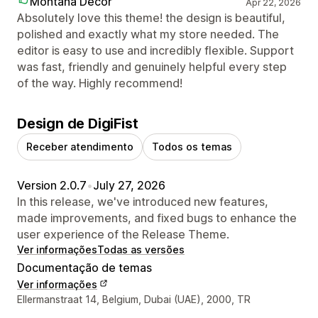
Montana Decor
Apr 22, 2026
Absolutely love this theme! the design is beautiful,
polished and exactly what my store needed. The
editor is easy to use and incredibly flexible. Support
was fast, friendly and genuinely helpful every step
of the way. Highly recommend!
Design de DigiFist
Receber atendimento
Todos os temas
Version 2.0.7
•
July 27, 2026
In this release, we've introduced new features,
made improvements, and fixed bugs to enhance the
user experience of the Release Theme.
Ver informações
Todas as versões
Documentação de temas
Ver informações
Informações de contato do designer
Ellermanstraat 14, Belgium, Dubai (UAE), 2000, TR