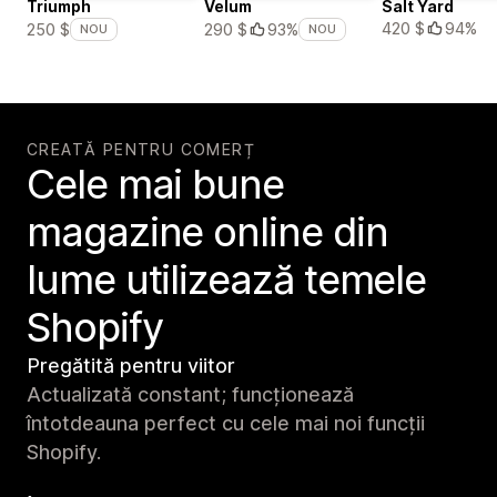
Triumph
Velum
Salt Yard
420 $
94%
250 $
290 $
93%
NOU
NOU
CREATĂ PENTRU COMERȚ
Cele mai bune
magazine online din
lume utilizează temele
Shopify
Pregătită pentru viitor
Actualizată constant; funcționează
întotdeauna perfect cu cele mai noi funcții
Shopify.