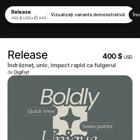
Release
Vizualizați varianta demonstrativă
Înc
400 $ USD
•
94%
Release
400 $
USD
Îndrăzneț, unic, impact rapid ca fulgerul
de
DigiFist