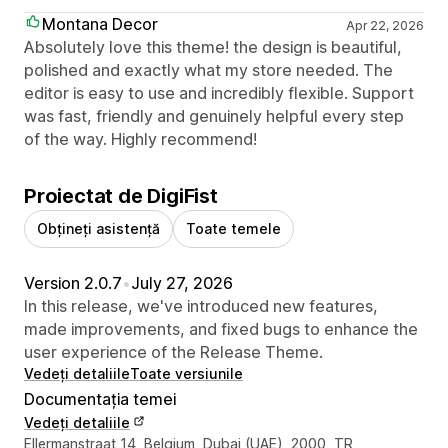
Montana Decor
Apr 22, 2026
Absolutely love this theme! the design is beautiful,
polished and exactly what my store needed. The
editor is easy to use and incredibly flexible. Support
was fast, friendly and genuinely helpful every step
of the way. Highly recommend!
Proiectat de DigiFist
Obțineți asistență
Toate temele
Version 2.0.7
•
July 27, 2026
In this release, we've introduced new features,
made improvements, and fixed bugs to enhance the
user experience of the Release Theme.
Vedeți detaliile
Toate versiunile
Documentația temei
Vedeți detaliile
Detaliile de contact ale designerului
Ellermanstraat 14, Belgium, Dubai (UAE), 2000, TR