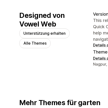
Designed von
Version 
This re
Vowel Web
Quick O
help m
Unterstützung erhalten
naviga
Alle Themes
Details
Theme
Details
Designe
Nagpur,
Mehr Themes für garten