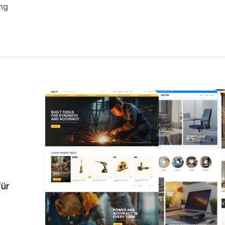
ng
für