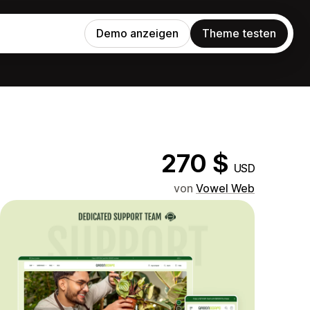
Demo anzeigen
Theme testen
270 $
USD
von
Vowel Web