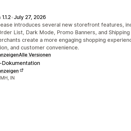
1.1.2
•
July 27, 2026
lease introduces several new storefront features, in
rder List, Dark Mode, Promo Banners, and Shipping 
erchants create a more engaging shopping experienc
tion, and customer convenience.
 anzeigen
Alle Versionen
-Dokumentation
 anzeigen
r-Kontaktdaten
 MH, IN