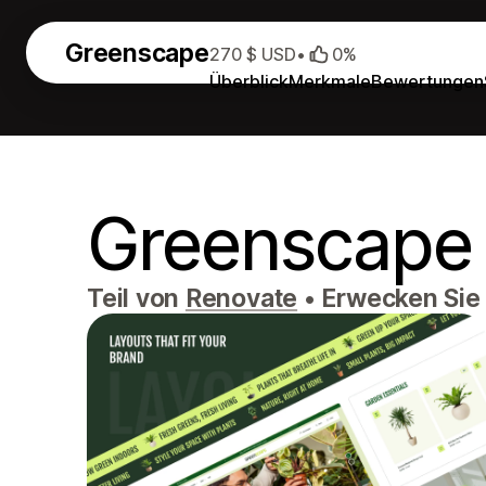
Greenscape
270 $ USD
•
0%
Überblick
Merkmale
Bewertungen
Greenscape
Teil von
Renovate
•
Erwecken Sie 