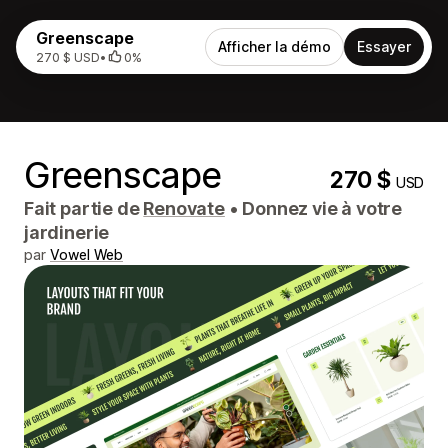
Greenscape
Afficher la démo
Essayer
270 $ USD
•
0%
Greenscape
270 $
USD
Fait partie de
Renovate
•
Donnez vie à votre
jardinerie
par
Vowel Web