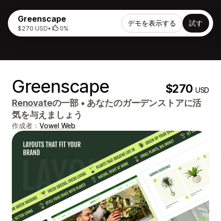
Greenscape
デモを表示する
試す
$270 USD
•
0%
Greenscape
$270
USD
Renovate
の一部
•
あなたのガーデンストアに活
気を与えましょう
作成者：
Vowel Web