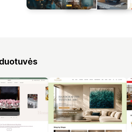
rduotuvės