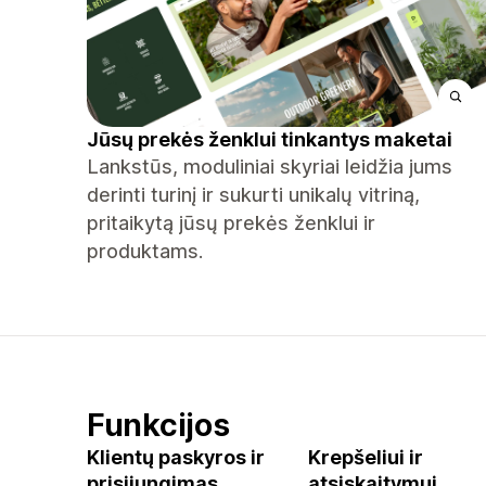
Jūsų prekės ženklui tinkantys maketai
Lankstūs, moduliniai skyriai leidžia jums
derinti turinį ir sukurti unikalų vitriną,
pritaikytą jūsų prekės ženklui ir
produktams.
Funkcijos
Klientų paskyros ir
Krepšeliui ir
prisijungimas
atsiskaitymui