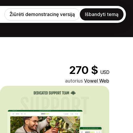
Žiūrėti demonstracinę versiją
Išbandyti temą
270 $
USD
autorius
Vowel Web