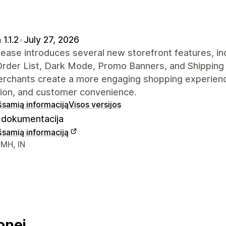
1.1.2
•
July 27, 2026
lease introduces several new storefront features, in
rder List, Dark Mode, Promo Banners, and Shipping 
erchants create a more engaging shopping experienc
tion, and customer convenience.
išsamią informaciją
Visos versijos
dokumentacija
išsamią informaciją
ontaktiniai duomenys
 MH, IN
onei