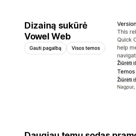
Dizainą sukūrė
Version 
This re
Vowel Web
Quick O
help m
Gauti pagalbą
Visos temos
naviga
Žiūrėti 
Temos 
Žiūrėti 
Kūrėjo k
Nagpur,
Daugiau temų sodas pram