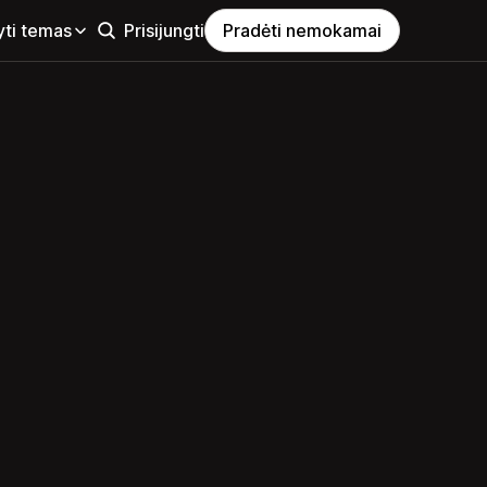
yti temas
Prisijungti
Pradėti nemokamai