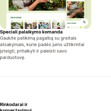
Speciali palaikymo komanda
Gaukite patikimą pagalbą su greitais
atsakymais, kurie padės jums užtikrintai
įsteigti, pritaikyti ir paleisti savo
parduotuvę.
Rinkodarai ir
konvertavimui