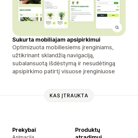
Sukurta mobiliajam apsipirkimui
Optimizuota mobiliesiems įrenginiams,
užtikrinant sklandžią navigaciją,
subalansuotą išdėstymą ir nesudėtingą
apsipirkimo patirtį visuose įrenginiuose
KAS ĮTRAUKTA
Prekybai
Produktų
Animacija
atradimui