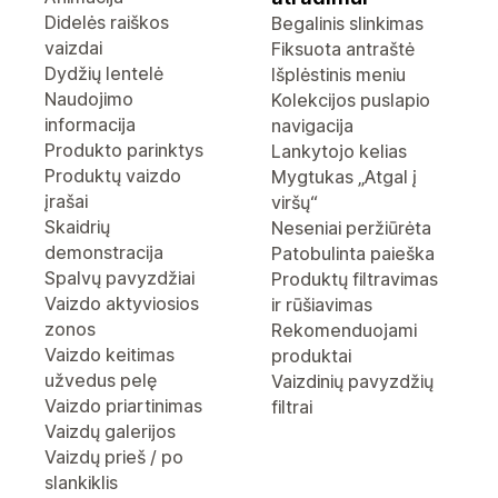
Didelės raiškos
Begalinis slinkimas
vaizdai
Fiksuota antraštė
Dydžių lentelė
Išplėstinis meniu
Naudojimo
Kolekcijos puslapio
informacija
navigacija
Produkto parinktys
Lankytojo kelias
Produktų vaizdo
Mygtukas „Atgal į
įrašai
viršų“
Skaidrių
Neseniai peržiūrėta
demonstracija
Patobulinta paieška
Spalvų pavyzdžiai
Produktų filtravimas
Vaizdo aktyviosios
ir rūšiavimas
zonos
Rekomenduojami
Vaizdo keitimas
produktai
užvedus pelę
Vaizdinių pavyzdžių
Vaizdo priartinimas
filtrai
Vaizdų galerijos
Vaizdų prieš / po
slankiklis