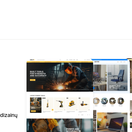
dizainų