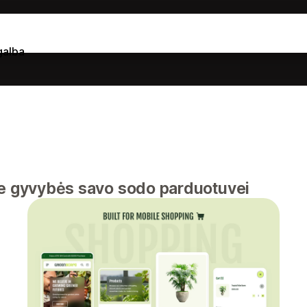
galba
te gyvybės savo sodo parduotuvei