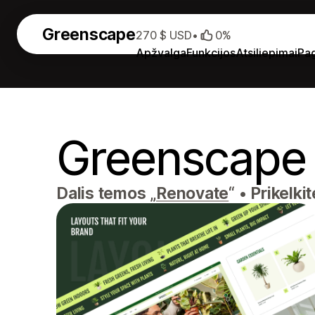
Greenscape
270 $ USD
•
0%
Apžvalga
Funkcijos
Atsiliepimai
Pa
Greenscape
Dalis temos „
Renovate
“
•
Prikelki