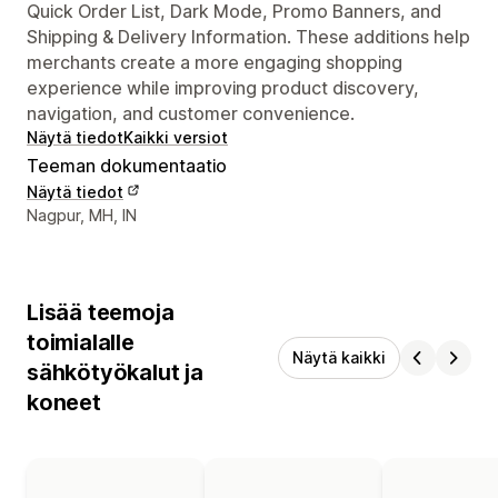
Quick Order List, Dark Mode, Promo Banners, and
Shipping & Delivery Information. These additions help
merchants create a more engaging shopping
experience while improving product discovery,
navigation, and customer convenience.
Näytä tiedot
Kaikki versiot
Teeman dokumentaatio
Näytä tiedot
Suunnittelijan yhteystiedot
Nagpur, MH, IN
Lisää teemoja
toimialalle
Näytä kaikki
sähkötyökalut ja
koneet