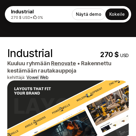
Industrial
Näytä demo
Kokeile
270 $ USD
•
0%
Industrial
270 $
USD
Kuuluu ryhmään
Renovate
•
Rakennettu
kestämään rautakauppoja
kehittäjä:
Vowel Web