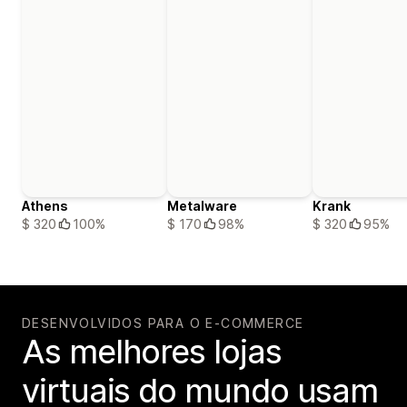
Athens
Metalware
Krank
$ 320
100%
$ 170
98%
$ 320
95%
DESENVOLVIDOS PARA O E-COMMERCE
As melhores lojas
virtuais do mundo usam