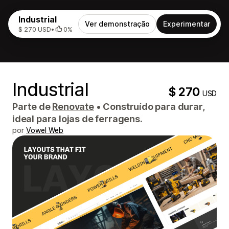
Industrial
Ver demonstração
Experimentar
$ 270 USD
•
0%
Industrial
$ 270
USD
Parte de
Renovate
•
Construído para durar,
ideal para lojas de ferragens.
por
Vowel Web