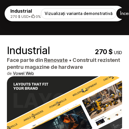
Industrial
Vizualizați varianta demonstrativă
Înce
270 $ USD
•
0%
Industrial
270 $
USD
Face parte din
Renovate
•
Construit rezistent
pentru magazine de hardware
de
Vowel Web