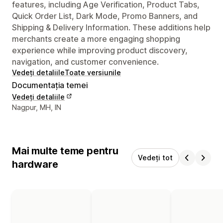
features, including Age Verification, Product Tabs,
Quick Order List, Dark Mode, Promo Banners, and
Shipping & Delivery Information. These additions help
merchants create a more engaging shopping
experience while improving product discovery,
navigation, and customer convenience.
Vedeți detaliile
Toate versiunile
Documentația temei
Vedeți detaliile
Detaliile de contact ale designerului
Nagpur, MH, IN
Mai multe teme pentru
Vedeți tot
hardware