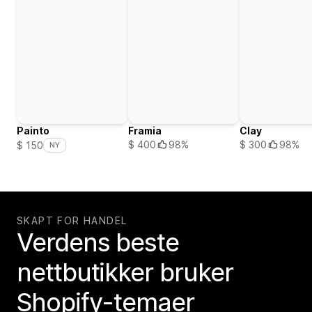
Painto
Framia
Clay
$ 400
98%
$ 300
98%
$ 150
NY
SKAPT FOR HANDEL
Verdens beste
nettbutikker bruker
Shopify-temaer