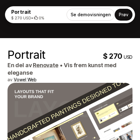
Portrait
Se demovisningen
Prøv
$ 270 USD
•
0%
Portrait
$ 270
USD
En del av
Renovate
•
Vis frem kunst med
eleganse
av
Vowel Web