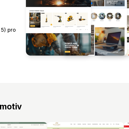
5) pro
 motiv