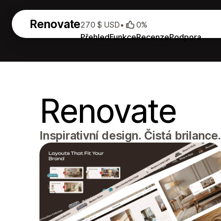
Renovate
270 $ USD
•
0%
Přehled
Funkce
Recenze
Podpora
Renovate
Inspirativní design. Čistá brilance.