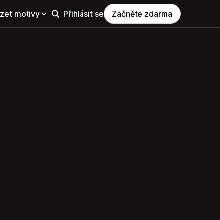
zet motivy
Přihlásit se
Začněte zdarma