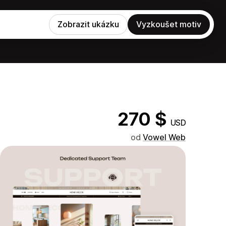
Zobrazit ukázku
Vyzkoušet motiv
270 $
USD
od
Vowel Web