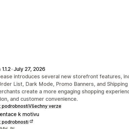
1.1.2
•
July 27, 2026
lease introduces several new storefront features, in
rder List, Dark Mode, Promo Banners, and Shipping 
erchants create a more engaging shopping experienc
tion, and customer convenience.
t podrobnosti
Všechny verze
ntace k motivu
t podrobnosti
í údaje designéra
 MH, IN