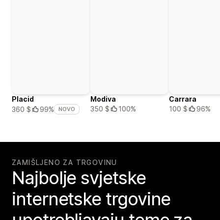
Placid
Modiva
Carrara
350 $
100%
100 $
96%
360 $
99%
NOVO
ZAMIŠLJENO ZA TRGOVINU
Najbolje svjetske
internetske trgovine