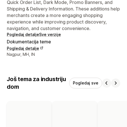
Quick Order List, Dark Mode, Promo Banners, and
Shipping & Delivery Information. These additions help
merchants create a more engaging shopping
experience while improving product discovery,
navigation, and customer convenience.
Pogledaj detalje
Sve verzije
Dokumentacija teme
Pogledaj detalje
Podaci za kontakt dizajnera
Nagpur, MH, IN
Još tema za industriju
Pogledaj sve
dom