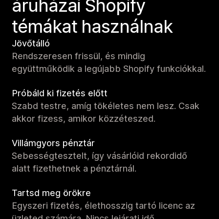
áruházai Shopify
témákat használnak
Jövőtálló
Rendszeresen frissül, és mindig
együttműködik a legújabb Shopify funkciókkal.
Próbáld ki fizetés előtt
Szabd testre, amíg tökéletes nem lesz. Csak
akkor fizess, amikor közzéteszed.
Villámgyors pénztár
Sebességtesztelt, így vásárlóid rekordidő
alatt fizethetnek a pénztárnál.
Tartsd meg örökre
Egyszeri fizetés, élethosszig tartó licenc az
üzleted számára. Nincs lejárati idő.