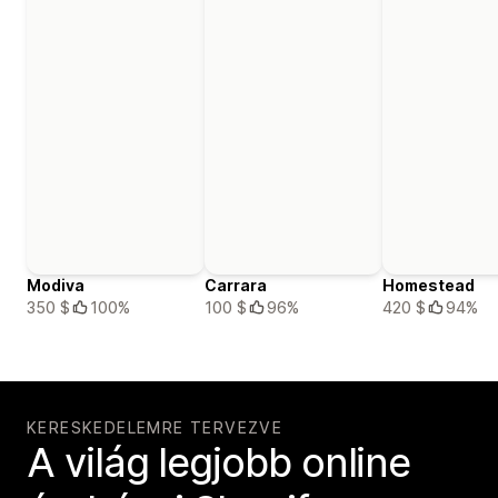
Modiva
Carrara
Homestead
350 $
100%
100 $
96%
420 $
94%
KERESKEDELEMRE TERVEZVE
A világ legjobb online