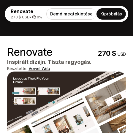
Renovate
Demó megtekintése
Kipróbálás
270 $ USD
•
0%
Renovate
270 $
USD
Inspirált dizájn. Tiszta ragyogás.
Készítette:
Vowel Web