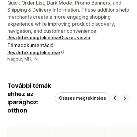
Quick Order List, Dark Mode, Promo Banners, and
Shipping & Delivery Information. These additions help
merchants create a more engaging shopping
experience while improving product discovery,
navigation, and customer convenience.
Részletek megtekintése
Összes verzió
Témadokumentáció
Részletek megtekintése
Dizájner kapcsolattartási adatai
Nagpur, MH, IN
További témák
ehhez az
Összes megtekintése
iparághoz:
otthon