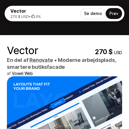
Vector
Se demo
Prøv
270 $ USD
•
0%
Vector
270 $
USD
En del af
Renovate
•
Moderne arbejdsplads,
smartere butiksfacade
af
Vowel Web