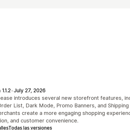
1.1.2
•
July 27, 2026
lease introduces several new storefront features, in
rder List, Dark Mode, Promo Banners, and Shipping 
erchants create a more engaging shopping experienc
tion, and customer convenience.
lles
Todas las versiones