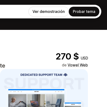
Ver demostración
Probar tema
270 $
USD
te
de
Vowel Web