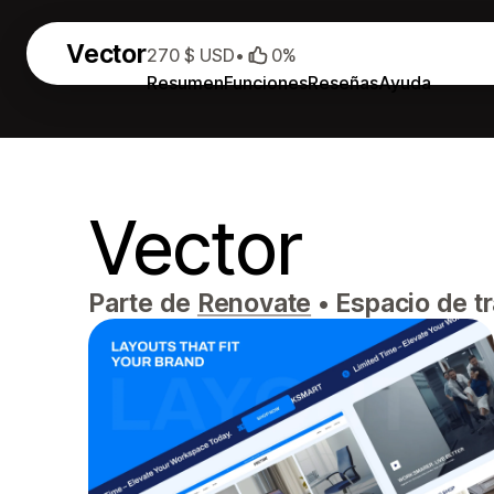
Vector
270 $ USD
•
0%
Resumen
Funciones
Reseñas
Ayuda
Vector
Parte de
Renovate
•
Espacio de tr