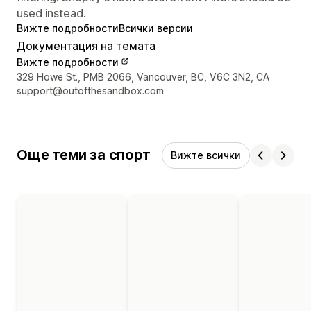
used instead.
Вижте подробности
Всички версии
Документация на темата
Вижте подробности
Данни за връзка с дизайнера
329 Howe St., PMB 2066, Vancouver, BC, V6C 3N2, CA
support@outofthesandbox.com
Още теми за спорт
Вижте всички