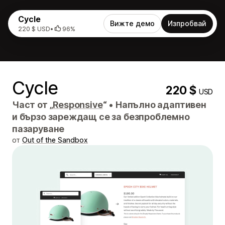
Cycle
Вижте демо
Изпробвай
220 $ USD
•
96%
Cycle
220 $
USD
Част от „
Responsive
“
•
Напълно адаптивен
и бързо зареждащ се за безпроблемно
пазаруване
от
Out of the Sandbox