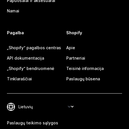
Papuošalai ir aksesuarai
Namai
Pagalba
Shopify
„Shopify“ pagalbos centras
Apie
API dokumentacija
Partneriai
„Shopify“ bendruomenė
Teisinė informacija
Tinklaraščiai
Paslaugų būsena
Paslaugų teikimo sąlygos