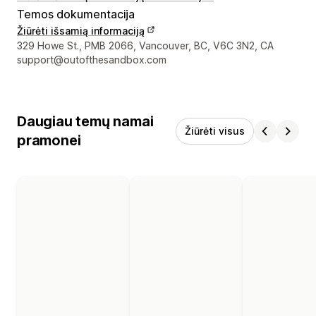
Temos dokumentacija
Žiūrėti išsamią informaciją
Kūrėjo kontaktiniai duomenys
329 Howe St., PMB 2066, Vancouver, BC, V6C 3N2, CA
support@outofthesandbox.com
Daugiau temų namai
Žiūrėti visus
pramonei