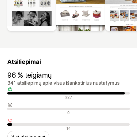
Atsiliepimai
96 % teigiamų
341 atsiliepimų apie visus išankstinius nustatymus
Teigiami atsiliepimai
327
Neutralūs atsiliepimai
0
Neigiami atsiliepimai
14
Visi atsiliepimai