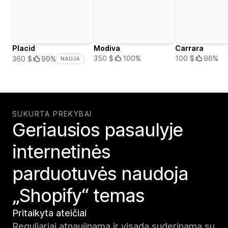
Placid
Modiva
Carrara
350 $
100%
100 $
96%
360 $
99%
NAUJA
SUKURTA PREKYBAI
Geriausios pasaulyje
internetinės
parduotuvės naudoja
„Shopify“ temas
Pritaikyta ateičiai
Reguliariai atnaujinama ir visada suderinama su