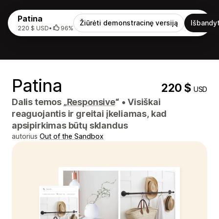
Patina
Žiūrėti demonstracinę versiją
Išbandyt
220 $ USD
•
96%
Patina
220 $
USD
Dalis temos „
Responsive
“
•
Visiškai
reaguojantis ir greitai įkeliamas, kad
apsipirkimas būtų sklandus
autorius
Out of the Sandbox