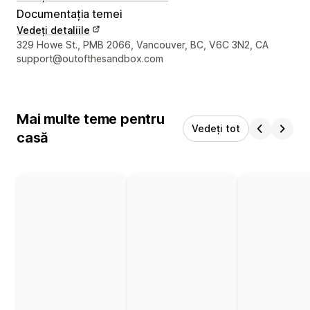
Documentația temei
Vedeți detaliile
Detaliile de contact ale designerului
329 Howe St., PMB 2066, Vancouver, BC, V6C 3N2, CA
support@outofthesandbox.com
Mai multe teme pentru
Vedeți tot
casă