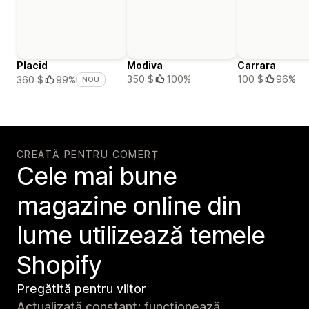
Placid
Modiva
Carrara
350 $
100%
100 $
96%
360 $
99%
NOU
CREATĂ PENTRU COMERȚ
Cele mai bune
magazine online din
lume utilizează temele
Shopify
Pregătită pentru viitor
Actualizată constant; funcționează