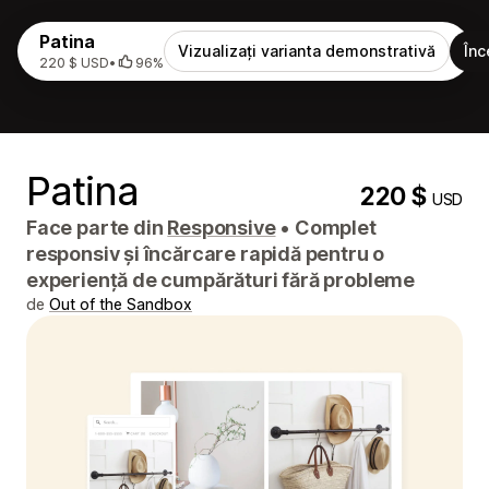
Patina
Vizualizați varianta demonstrativă
Înc
220 $ USD
•
96%
Patina
220 $
USD
Face parte din
Responsive
•
Complet
responsiv și încărcare rapidă pentru o
experiență de cumpărături fără probleme
de
Out of the Sandbox