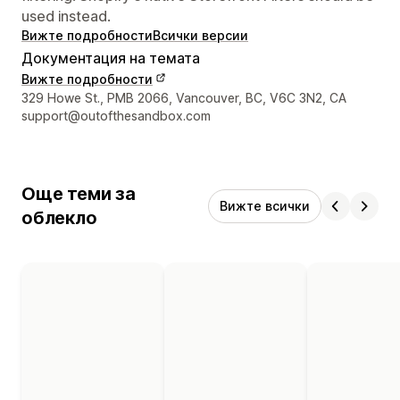
used instead.
Вижте подробности
Всички версии
Документация на темата
Вижте подробности
Данни за връзка с дизайнера
329 Howe St., PMB 2066, Vancouver, BC, V6C 3N2, CA
support@outofthesandbox.com
Още теми за
Вижте всички
облекло