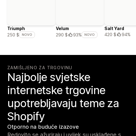
Triumph
Velum
Salt Yard
420 $
94%
250 $
290 $
93%
NOVO
NOVO
ZAMIŠLJENO ZA TRGOVINU
Najbolje svjetske
internetske trgovine
upotrebljavaju teme za
Shopify
Otporno na buduće izazove
Redovito se ažuriraju i uvijek su usklađene s