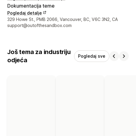
Dokumentacija teme
Pogledaj detalje
Podaci za kontakt dizajnera
329 Howe St., PMB 2066, Vancouver, BC, V6C 3N2, CA
support@outofthesandbox.com
Još tema za industriju
Pogledaj sve
odjeća