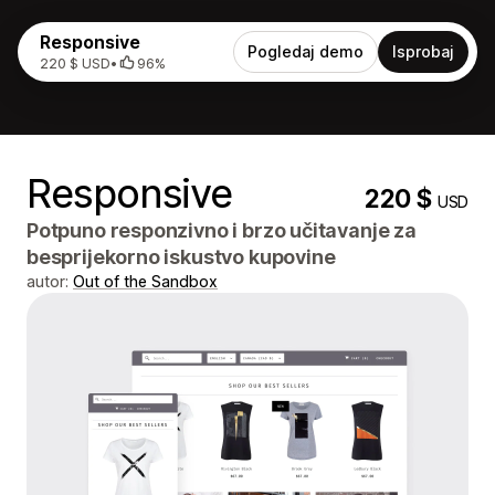
Responsive
Pogledaj demo
Isprobaj
220 $ USD
•
96%
Responsive
220 $
USD
Potpuno responzivno i brzo učitavanje za
besprijekorno iskustvo kupovine
autor:
Out of the Sandbox