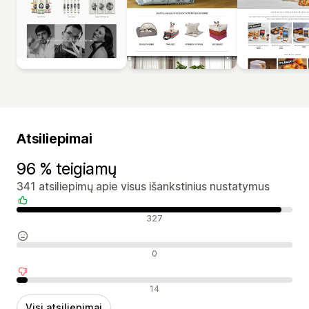
Atsiliepimai
96 % teigiamų
341 atsiliepimų apie visus išankstinius nustatymus
Teigiami atsiliepimai
327
Neutralūs atsiliepimai
0
Neigiami atsiliepimai
14
Visi atsiliepimai