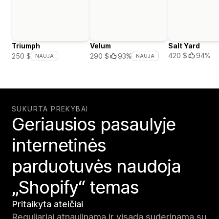
Triumph
Velum
Salt Yard
420 $
94%
250 $
290 $
93%
NAUJA
NAUJA
SUKURTA PREKYBAI
Geriausios pasaulyje
internetinės
parduotuvės naudoja
„Shopify“ temas
Pritaikyta ateičiai
Reguliariai atnaujinama ir visada suderinama su