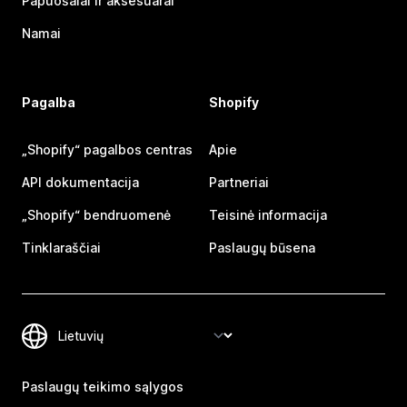
Papuošalai ir aksesuarai
Namai
Pagalba
Shopify
„Shopify“ pagalbos centras
Apie
API dokumentacija
Partneriai
„Shopify“ bendruomenė
Teisinė informacija
Tinklaraščiai
Paslaugų būsena
Paslaugų teikimo sąlygos