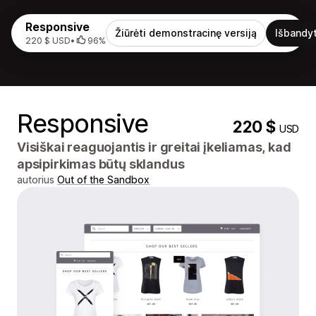
Responsive
Žiūrėti demonstracinę versiją
Išbandyt
220 $ USD
•
96%
Responsive
220 $
USD
Visiškai reaguojantis ir greitai įkeliamas, kad
apsipirkimas būtų sklandus
autorius
Out of the Sandbox