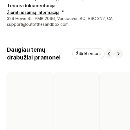
Temos dokumentacija
Žiūrėti išsamią informaciją
Kūrėjo kontaktiniai duomenys
329 Howe St., PMB 2066, Vancouver, BC, V6C 3N2, CA
support@outofthesandbox.com
Daugiau temų
Žiūrėti visus
drabužiai pramonei