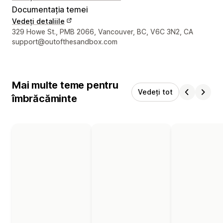
Documentația temei
Vedeți detaliile
Detaliile de contact ale designerului
329 Howe St., PMB 2066, Vancouver, BC, V6C 3N2, CA
support@outofthesandbox.com
Mai multe teme pentru
Vedeți tot
îmbrăcăminte