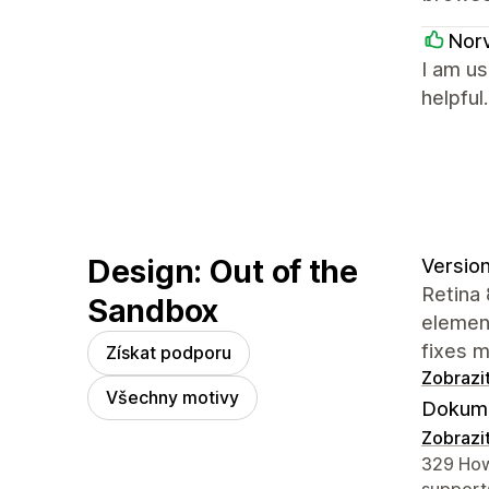
Nor
I am us
helpful.
Design: Out of the
Version
Retina 
Sandbox
element
fixes m
Získat podporu
Zobrazi
Všechny motivy
Dokume
Zobrazi
Kontaktn
329 How
suppor