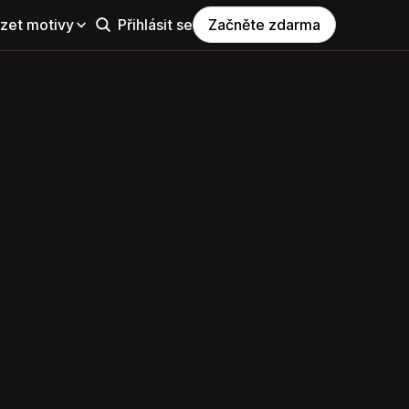
zet motivy
Přihlásit se
Začněte zdarma