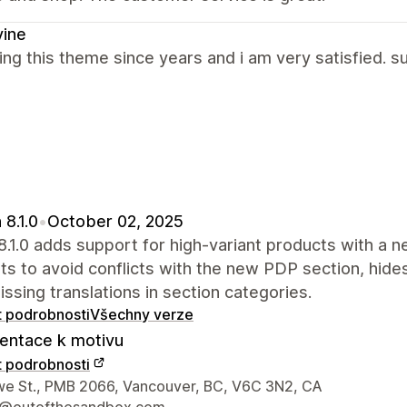
vine
ing this theme since years and i am very satisfied. s
 8.1.0
•
October 02, 2025
8.1.0 adds support for high-variant products with a
s to avoid conflicts with the new PDP section, hides
issing translations in section categories.
t podrobnosti
Všechny verze
ntace k motivu
t podrobnosti
í údaje designéra
e St., PMB 2066, Vancouver, BC, V6C 3N2, CA
t@outofthesandbox.com