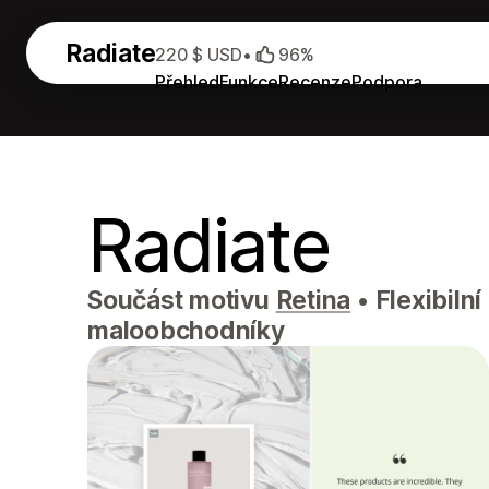
Radiate
220 $ USD
•
96%
Přehled
Funkce
Recenze
Podpora
Radiate
Součást motivu
Retina
•
Flexibilní
maloobchodníky