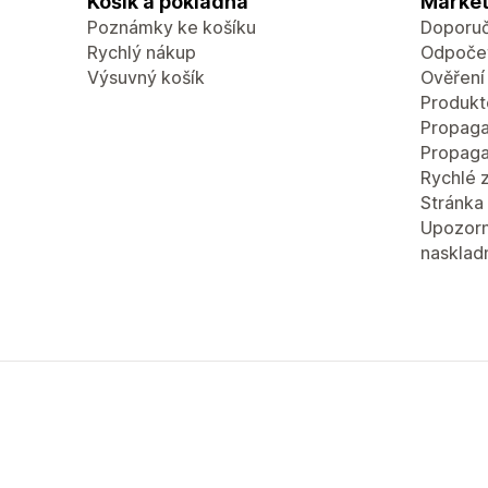
Košík a pokladna
Market
Poznámky ke košíku
Doporuč
Rychlý nákup
Odpočet
Výsuvný košík
Ověření
Produkt
Propaga
Propaga
Rychlé 
Stránka 
Upozorn
nasklad