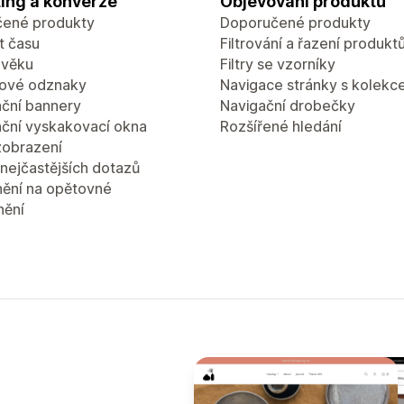
ing a konverze
Objevování produktů
ené produkty
Doporučené produkty
 času
Filtrování a řazení produkt
 věku
Filtry se vzorníky
ové odznaky
Navigace stránky s kolekc
ční bannery
Navigační drobečky
ční vyskakovací okna
Rozšířené hledání
zobrazení
nejčastějších dotazů
ění na opětovné
nění