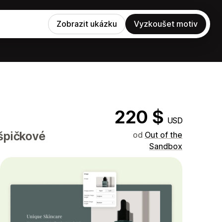
Zobrazit ukázku
Vyzkoušet motiv
220 $
USD
 špičkové
od
Out of the
Sandbox