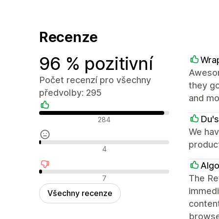
Recenze
96 % pozitivní
Wrap
Awesome
Počet recenzí pro všechny
they go
předvolby: 295
and mor
Pozitivní recenze
Du's
284
We have
produc
Neutrální recenze
4
Algo
Negativní recenze
The Ret
7
immedia
Všechny recenze
content
browse