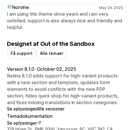
Norvine
May 24, 2025
I am using this theme since years and i am very
satisfied. support is also always nice and friendly and
helpful.
Designet af Out of the Sandbox
Få support
Alle temaer
Version 8.1.0
•
October 02, 2025
Retina 8.1.0 adds support for high-variant products
with a new section and template, updates form
elements to avoid conflicts with the new PDP
section, hides quick shop for high-variant products,
and fixes missing translations in section categories.
Se oplysninger
Alle versioner
Temadokumentation
Se oplysninger
Se kontaktoplysninger
329 Howe St., PMB 2066, Vancouver, BC, V6C 3N2, CA