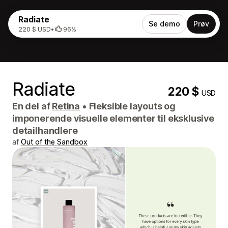
Radiate
Se demo
Prøv
220 $ USD
•
96%
Radiate
220 $
USD
En del af
Retina
•
Fleksible layouts og
imponerende visuelle elementer til eksklusive
detailhandlere
af
Out of the Sandbox