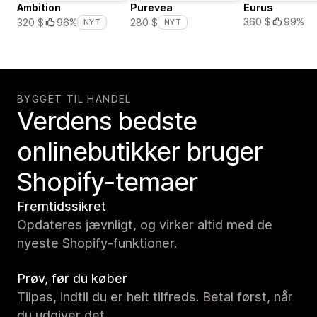
Ambition
Purevea
Eurus
360 $
99%
320 $
96%
280 $
NYT
NYT
BYGGET TIL HANDEL
Verdens bedste
onlinebutikker bruger
Shopify-temaer
Fremtidssikret
Opdateres jævnligt, og virker altid med de
nyeste Shopify-funktioner.
Prøv, før du køber
Tilpas, indtil du er helt tilfreds. Betal først, når
du udgiver det.